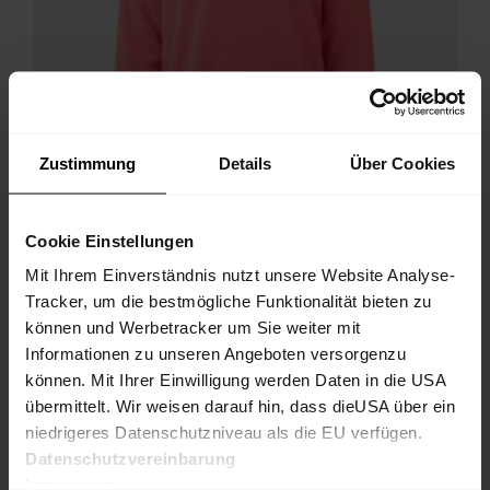
Zustimmung
Details
Über Cookies
Cookie Einstellungen
Mit Ihrem Einverständnis nutzt unsere Website Analyse-
Tracker, um die bestmögliche Funktionalität bieten zu
können und Werbetracker um Sie weiter mit
Informationen zu unseren Angeboten versorgenzu
können. Mit Ihrer Einwilligung werden Daten in die USA
Recharge Sweater Uni
übermittelt. Wir weisen darauf hin, dass dieUSA über ein
niedrigeres Datenschutzniveau als die EU verfügen.
Flauschig-weicher Sweater aus Recyclingmaterial für einen
entspannten Outdoor-Lifestyle
Datenschutzvereinbarung
€ 109.90
25%
€ 82.43
Impressum