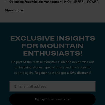
Optimales Feuchtigkeitsmanagement
: HIQ+, JP.FEEL, POWER-
STRETCH®
Show more
Absolute Bewegungsfreiheit
: ACTIVE-STRETCH, FLEX.COM,
ECOACT.RP
Herausragende Wärmeisolation
: SupraStretch, COMRIP.PW
EXCLUSIVE INSIGHTS
Konzentriere dich voll und ganz auf dich. Um den Rest kümmern
FOR MOUNTAIN
uns wir.
ENTHUSIASTS!
Was muss eine Midlayer für Damen können?
Be part of the Martini Mountain Club and never miss out
Allen voran muss deine Midlayer
durch effiziente Wärmeisolation
on inspiring stories, special offers and invitations to
überzeugen
. Sie darf weder zu locker noch zu eng sitzen. So
events again.
Register
now and get
a 10% discount
!
unterstützt sie dich am besten bei deinen sportlichen Vorhaben.
Folgende Features holen das Optimum aus der isolierenden
Zwischenschicht heraus:
Reißverschlüsse
: Reguliere die Temperatur selbst – durch 2-
Sign up for our newsletter
Wege Zip.