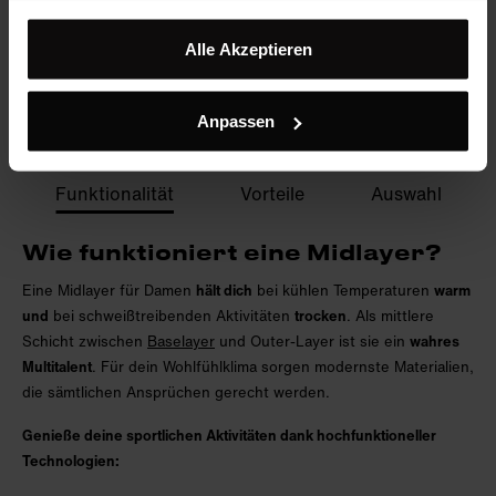
Alle Akzeptieren
1
2
Anpassen
Funktionalität
Vorteile
Auswahl
Wie funktioniert eine Midlayer?
Eine Midlayer für Damen
hält dich
bei kühlen Temperaturen
warm
und
bei schweißtreibenden Aktivitäten
trocken
. Als mittlere
Schicht zwischen
Baselayer
und Outer-Layer ist sie ein
wahres
Multitalent
. Für dein Wohlfühlklima sorgen modernste Materialien,
die sämtlichen Ansprüchen gerecht werden.
Genieße deine sportlichen Aktivitäten dank hochfunktioneller
Technologien: