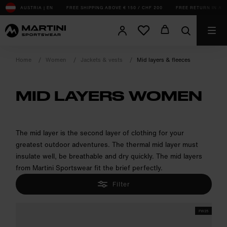
sr.Table Of Content
AUSTRIA | EN
FREE SHIPPING ABOVE € 150 / CHF 200
FREE RETURN IN AT, 
Home
Women
Jackets & vests
Mid layers & fleeces
MID LAYERS WOMEN
product.sr-notice
The mid layer is the second layer of clothing for your
greatest outdoor adventures. The thermal mid layer must
insulate well, be breathable and dry quickly. The mid layers
from Martini Sportswear fit the brief perfectly.
Filter
FW25