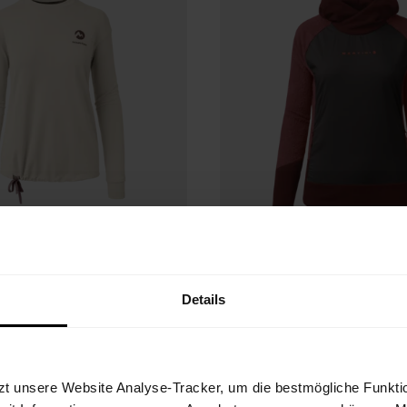
Details
e Roots ML
Wildtrack Hoodi
eck W
Primaloft® Activ
zt unsere Website Analyse-Tracker, um die bestmögliche Funktio
weater mit verstellbarer
Flauschiger Damen-Hoodie mit Prima
eisen, City und Freizeit
winddichtem Frontbesatz für Wintersp