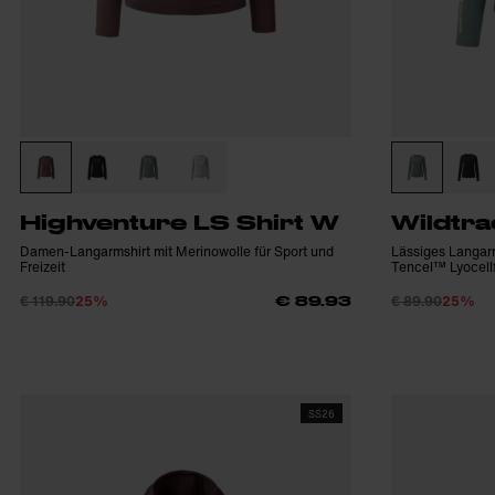
Highventure LS Shirt W
Wildtra
Damen-Langarmshirt mit Merinowolle für Sport und
Lässiges Langarm
Freizeit
Tencel™ Lyocell
€ 119.90
25%
€ 89.90
25%
€ 89.93
SS26