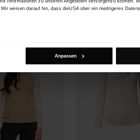
mit Informationen zu unseren Angeboten versorgenzu können. Mit
. Wir weisen darauf hin, dass dieUSA über ein niedrigeres Daten
€ 179.90
25%
€ 97.43
FW25
Anpassen