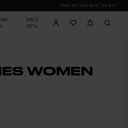
FREE RETURN IN AT, DE & IT
rate
SALE
n
25%
DIES WOMEN