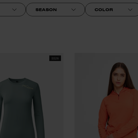
SEASON
COLOR
SS26