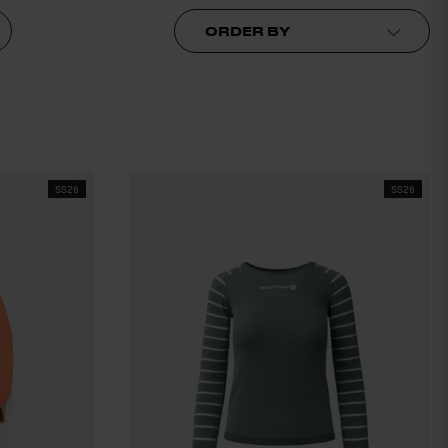
Order by
SS26
SS26