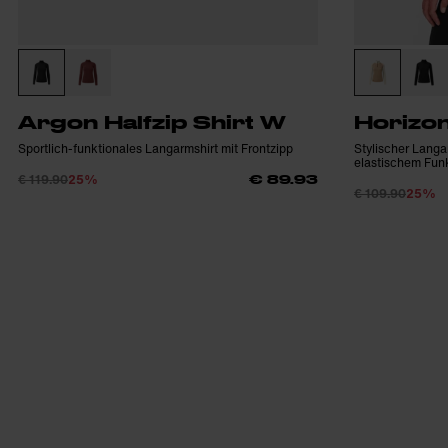
Argon Halfzip Shirt W
Horizon
Sportlich-funktionales Langarmshirt mit Frontzipp
Stylischer Langa
elastischem Funk
€ 119.90
25%
€ 89.93
€ 109.90
25%