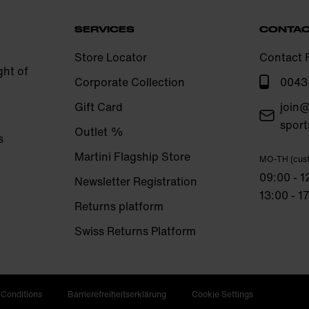
SERVICES
CONTA
Store Locator
Contact 
ght of
Corporate Collection
0043
Gift Card
join@
sport
Outlet %
s
Martini Flagship Store
MO-TH (cust
09:00 - 
Newsletter Registration
13:00 - 
Returns platform
Swiss Returns Platform
 Conditions
Barrierefreiheitserklärung
Cookie Settings