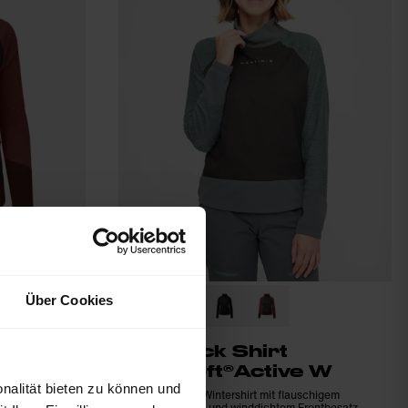
Über Cookies
e
Wildtrack Shirt
e W
Primaloft®Active W
nalität bieten zu können und
loft® Active und
Warmes Damen-Wintershirt mit flauschigem
ort und Freizeit
Primaloft® Active und winddichtem Frontbesatz