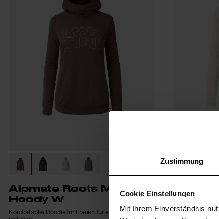
Zustimmung
Alpmate Roots ML
Alpmat
Cookie Einstellungen
Hoody W
Crew N
Mit Ihrem Einverständnis nut
Komfortabler Hoodie für Frauen für entspannte Tage
Lässiger Damen-S
im Freien
Saumkordel für R