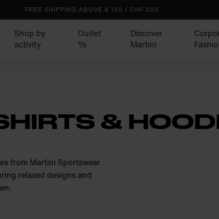
FREE SHIPPING ABOVE € 150 / CHF 200
Shop by
Outlet
Discover
Corpo
activity
%
Martini
Fashio
SHIRTS & HOO
ies from Martini Sportswear
ring relaxed designs and
ven.