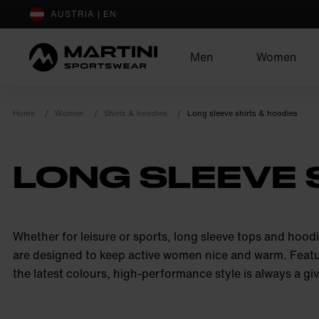
sr.Table Of Content
AUSTRIA | EN
Men
Women
Home
Women
Shirts & hoodies
Long sleeve shirts & hoodies
LONG SLEEVE 
product.sr-notice
Whether for leisure or sports, long sleeve tops and hood
are designed to keep active women nice and warm. Featu
the latest colours, high-performance style is always a gi