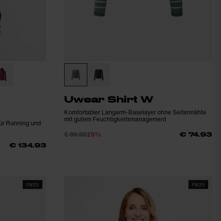
Uwear Shirt W
Komfortabler Langarm-Baselayer ohne Seitennähte
mit gutem Feuchtigkeitsmanagement
für Running und
€ 99.90
25%
€ 74.93
€ 134.93
FW25
FW25