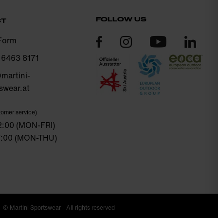
FOLLOW US
CT
Form
 6463 8171
martini-
swear.at
omer service)
12:00 (MON-FRI)
17:00 (MON-THU)
© Martini Sportswear - All rights reserved