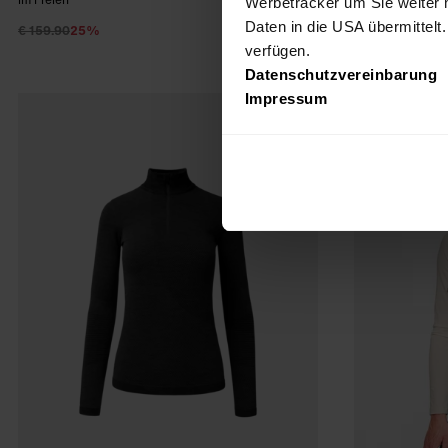
Werbetracker um Sie weiter 
Daten in die USA übermittelt
€ 159.90
25%
€ 129.90
25%
€ 119.93
verfügen.
Datenschutzvereinbarung
Impressum
FW25