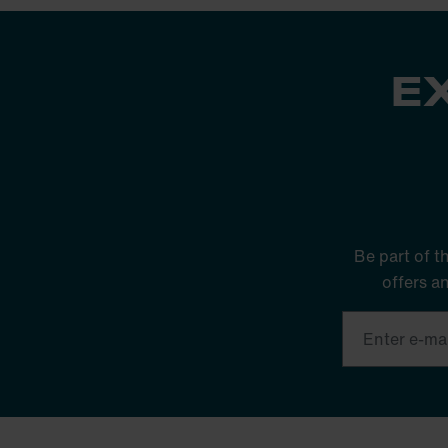
E
Be part of t
offers a