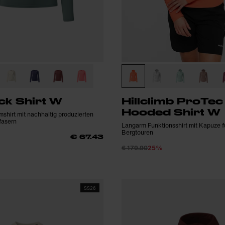
ck Shirt W
Hillclimb ProTec
Hooded Shirt W
shirt mit nachhaltig produzierten
fasern
Langarm Funktionsshirt mit Kapuze 
Bergtouren
€ 67.43
€ 179.90
25%
SS26