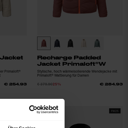
Jacket
Recharge Padded
Jacket Primaloft®W
er Primaloft®
Stylische, hoch wärmeisolierende Wendejacke mit
t
Primaloft® Wattierung für Damen
€ 379.90
25%
€ 254.93
€ 284.93
FW25
FW25