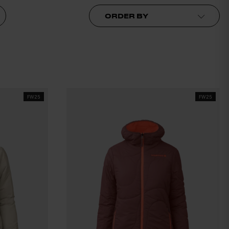
Order by
FW25
FW25