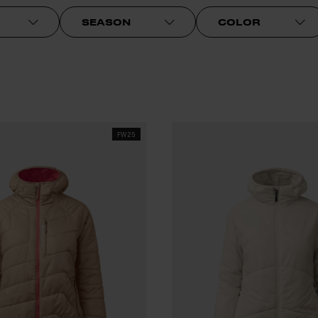
SEASON
COLOR
FW25