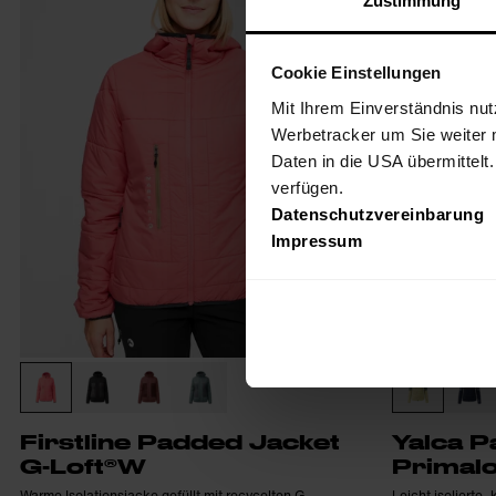
Zustimmung
Cookie Einstellungen
Mit Ihrem Einverständnis nut
Werbetracker um Sie weiter 
Daten in die USA übermittelt
verfügen.
Datenschutzvereinbarung
Impressum
Firstline Padded Jacket
Yalca P
G-Loft®W
Primal
Warme Isolationsjacke gefüllt mit recycelten G-
Leicht isolierte,