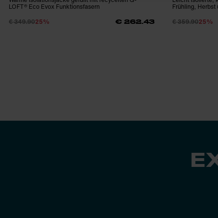
LOFT® Eco Evox Funktionsfasern
Frühling, Herbst
€ 349.90
25%
€ 359.90
25%
€ 262.43
E