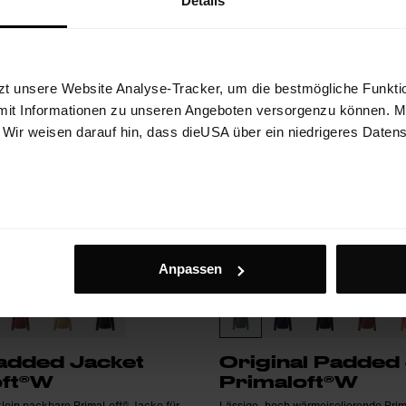
Details
zt unsere Website Analyse-Tracker, um die bestmögliche Funktio
mit Informationen zu unseren Angeboten versorgenzu können. Mit
. Wir weisen darauf hin, dass dieUSA über ein niedrigeres Daten
Anpassen
added Jacket
Original Padded
oft®W
Primaloft®W
 klein packbare PrimaLoft® Jacke für
Lässige, hoch wärmeisolierende Prim