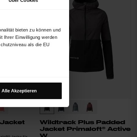
Über Cookies
nalität bieten zu können und
 Ihrer Einwilligung werden
schutzniveau als die EU
Alle Akzeptieren
 Jacket
Wildtrack Plus Padded
Jacket Primaloft® Active
W
aloft® Jacke für