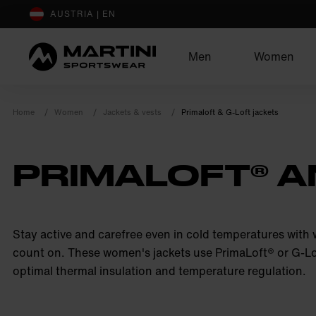
sr.Table Of Content
AUSTRIA | EN
Men
Women
Home
Women
Jackets & vests
Primaloft & G-Loft jackets
PRIMALOFT® A
product.sr-notice
Stay active and carefree even in cold temperatures with
count on. These women's jackets use PrimaLoft® or G-L
optimal thermal insulation and temperature regulation.