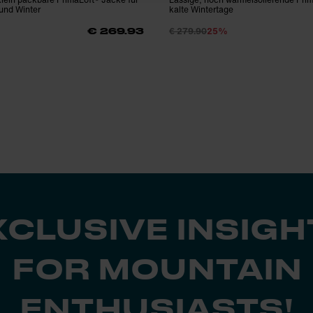
 und Winter
kalte Wintertage
€ 279.90
25%
€ 269.93
XCLUSIVE INSIGH
FOR MOUNTAIN
ENTHUSIASTS!