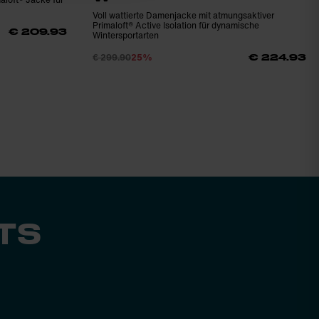
Voll wattierte Damenjacke mit atmungsaktiver
Primaloft® Active Isolation für dynamische
€ 209.93
Wintersportarten
€ 299.90
25%
€ 224.93
TS