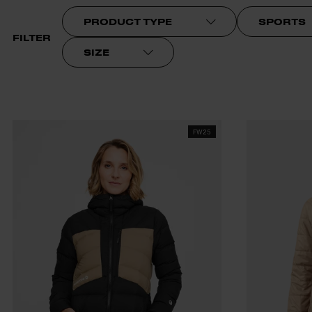
PRODUCT TYPE
SPORTS
FILTER
SIZE
FW25