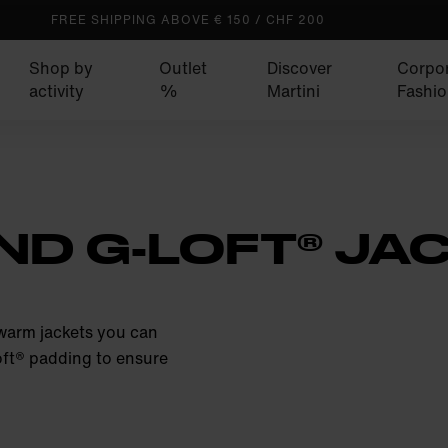
FREE SHIPPING ABOVE € 150 / CHF 200
Shop by
Outlet
Discover
Corpo
activity
%
Martini
Fashio
ND G-LOFT® J
 warm jackets you can
oft® padding to ensure