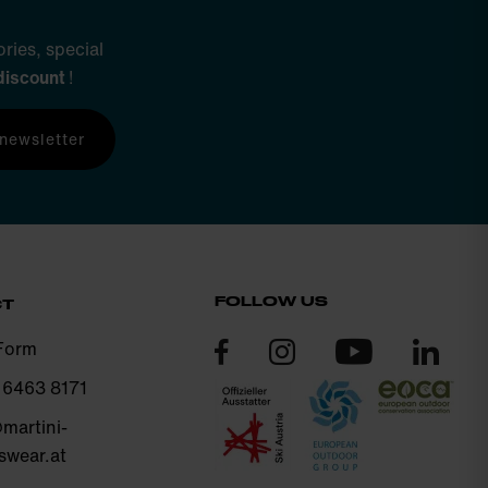
ries, special
discount
!
 newsletter
FOLLOW US
CT
Form
 6463 8171
martini-
swear.at