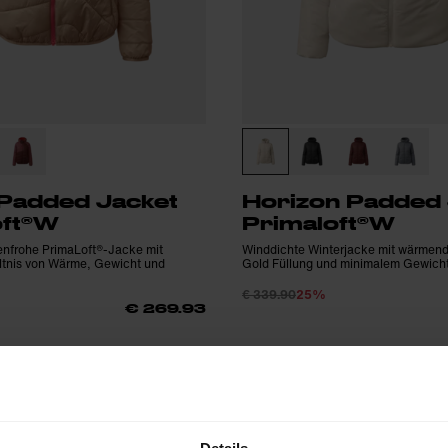
 Padded Jacket
Horizon Padded 
oft®W
Primaloft®W
benfrohe PrimaLoft®-Jacke mit
Winddichte Winterjacke mit wärmend
ltnis von Wärme, Gewicht und
Gold Füllung und minimalem Gewich
€ 339.90
25%
€ 269.93
FW25