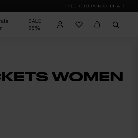
FREE RETURN IN AT, DE & IT
rate
SALE
n
25%
ACKETS WOMEN