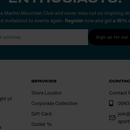
he Martini Mountain Club and never miss out on inspiring sto
nd invitations to events again.
Register
now and get
a 10% 
Sign up for our
SERVICES
CONTA
Store Locator
Contact 
ght of
Corporate Collection
0043
Gift Card
join@
sport
Outlet %
s