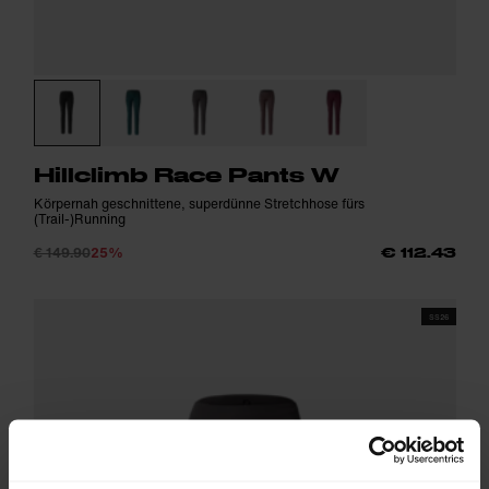
Hillclimb Race Pants W
Körpernah geschnittene, superdünne Stretchhose fürs
(Trail-)Running
€ 149.90
25%
€ 112.43
SS26