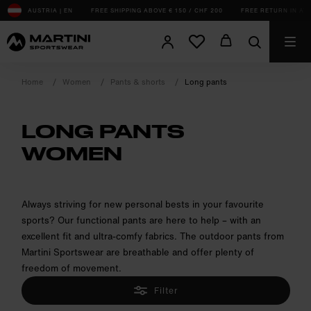
sr.Table Of Content
AUSTRIA | EN
FREE SHIPPING ABOVE € 150 / CHF 200
FREE RETURN IN AT, 
Home
Women
Pants & shorts
Long pants
LONG PANTS
WOMEN
product.sr-notice
Always striving for new personal bests in your favourite
sports? Our functional pants are here to help – with an
excellent fit and ultra-comfy fabrics. The outdoor pants from
Martini Sportswear are breathable and offer plenty of
freedom of movement.
Filter