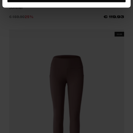
Komfortable Damen-Leggings für Outdoor-Sport und Yoga im
Sommer
€ 159.90
25%
€ 119.93
SS26