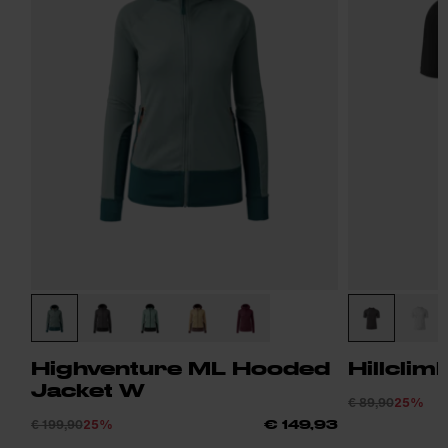
Highventure ML Hooded
Hillclim
Jacket W
€ 89,90
25%
€ 199,90
25%
€ 149,93