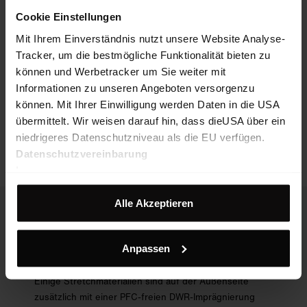
Cookie Einstellungen
WIE WERDEN
Mit Ihrem Einverständnis nutzt unsere Website Analyse-
STRETCHMATERIALIEN NOCH
Tracker, um die bestmögliche Funktionalität bieten zu
EINGESETZT?
können und Werbetracker um Sie weiter mit
Nach dem Body-Mapping-Prinzip sind ausgewählte Jacken,
Informationen zu unseren Angeboten versorgenzu
Hosen und Westen der Martini Sportswear-Kollektion mit
können. Mit Ihrer Einwilligung werden Daten in die USA
strategisch platzierten Stretcheinsätzen versehen, z. B. im
übermittelt. Wir weisen darauf hin, dass dieUSA über ein
Knie- und Gesäßbereich, am Rücken oder unter den Armen,
niedrigeres Datenschutzniveau als die EU verfügen.
um genau diese Stellen extra flexibel und atmungsaktiv zu
Datenschutzvereinbarung
halten.
Impressum
Alle Akzeptieren
SIND STRETCH­
MATERIALIEN
Anpassen
WASSERDICHT?
Einige Stretchmaterialien sind auf der Außenseite
zusätzlich mit einer PFC-freien DWR-Imprägnierung