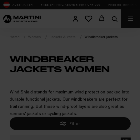
sr.Table Of Content
AUSTRIA | EN
FREE SHIPPING ABOVE € 150 / CHF 200
FREE RETURN IN AT, 
Home
Women
Jackets & vests
Windbreaker jackets
WINDBREAKER
JACKETS WOMEN
product.sr-notice
Wind.Shield stands for maximum wind protection packed into
durable functional jackets. Our windbreakers are perfect for
trail running. But these wind-proof layers are also great as
runners' jackets or cycling jackets.
Filter