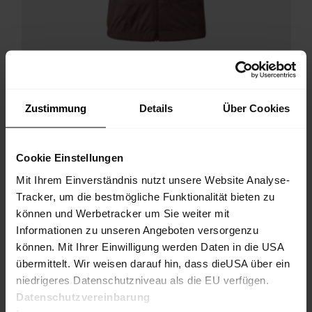
Zustimmung
Details
Über Cookies
Cookie Einstellungen
Mit Ihrem Einverständnis nutzt unsere Website Analyse-
Hillclimb WB Hybrid Vest W
Tracker, um die bestmögliche Funktionalität bieten zu
Damen-Hybridweste für windige Tage beim Running und Biken
können und Werbetracker um Sie weiter mit
€ 199.90
25%
Informationen zu unseren Angeboten versorgenzu
€ 149.93
können. Mit Ihrer Einwilligung werden Daten in die USA
übermittelt. Wir weisen darauf hin, dass dieUSA über ein
SS26
niedrigeres Datenschutzniveau als die EU verfügen.
Datenschutzvereinbarung