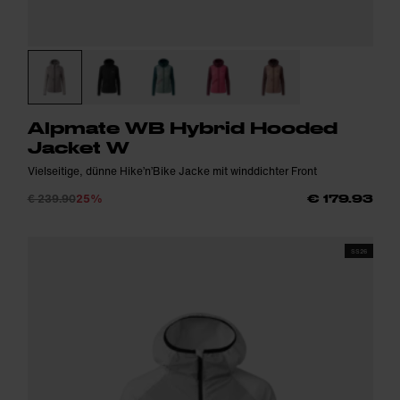
Alpmate WB Hybrid Hooded
Jacket W
Vielseitige, dünne Hike’n’Bike Jacke mit winddichter Front
€ 239.90
25%
€ 179.93
SS26