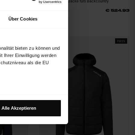
Lagen Hardshell-Jacke fürs Backcountry
Stretchmaterial
€ 699.90
25%
€ 524.93
€ 17.18
Über Cookies
FW25
FW25
nalität bieten zu können und
 Ihrer Einwilligung werden
schutzniveau als die EU
Alle Akzeptieren