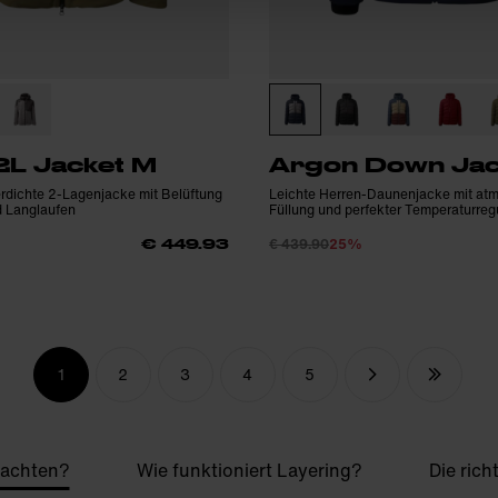
2L Jacket M
Argon Down Jac
rdichte 2-Lagenjacke mit Belüftung
Leichte Herren-Daunenjacke mit atm
d Langlaufen
Füllung und perfekter Temperaturreg
€ 439.90
25%
€ 449.93
1
2
3
4
5
eachten?
Wie funktioniert Layering?
Die rich