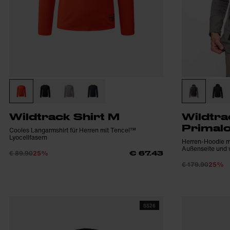
Wildtrack Shirt M
Wildtra
Primalo
Cooles Langarmshirt für Herren mit Tencel™
Lyocellfasern
Herren-Hoodie mi
Außenseite und 
€ 89.90
25%
€ 67.43
€ 179.90
25%
SS26