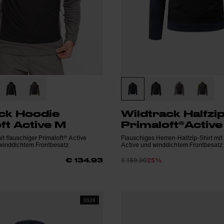
ck Hoodie
Wildtrack Halfzip
ft Active M
Primaloft®Activ
t flauschiger Primaloft® Active
Flauschiges Herren-Halfzip-Shirt mit
winddichtem Frontbesatz
Active und winddichtem Frontbesatz
€ 159.90
25%
€ 134.93
SS26