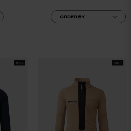
Order by
SS26
SS26