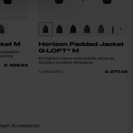
ket M
Horizon Padded Jacket
G-LOFT® M
ungsaktiver
ulierung
Mit Hightech-Fasern warm isolierte und an der
Schultern verstärkte Winterjacke
€ 329.93
€ 369.90
25%
€ 277.43
tigen Accessoires!