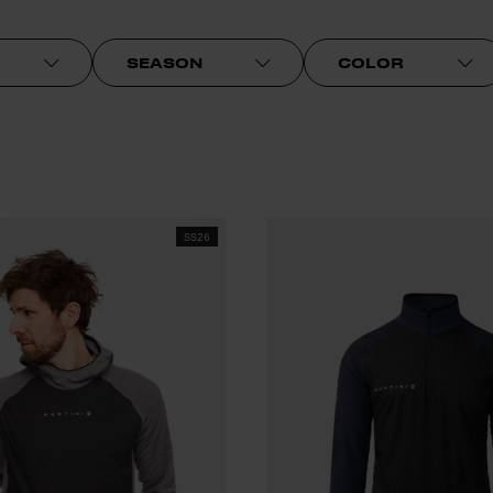
SEASON
COLOR
SS26