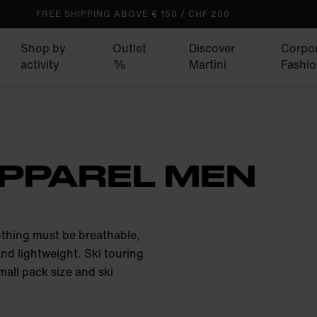
FREE SHIPPING ABOVE € 150 / CHF 200
Shop by
Outlet
Discover
Corpo
activity
%
Martini
Fashio
APPAREL MEN
othing must be breathable,
and lightweight. Ski touring
mall pack size and ski