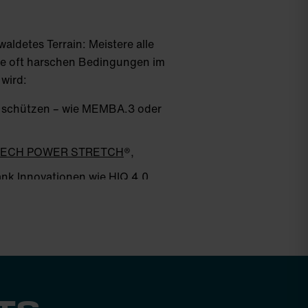
ldetes Terrain: Meistere alle
 die oft harschen Bedingungen im
wird:
sen schützen – wie MEMBA.3 oder
ECH POWER STRETCH
®,
nk Innovationen wie HIQ 4.0,
®,
PRIMALOFT
® und Co.
ereich:
Skitourenbekleidung
für Herren
hlüsse halten alles an seinem Platz. Und
s und konzentrierst dich auf das