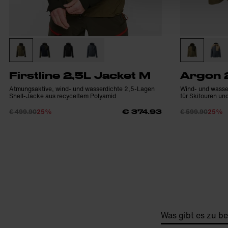
Firstline 2,5L Jacket M
Argon 
Atmungsaktive, wind- und wasserdichte 2,5-Lagen
Wind- und wasse
Shell-Jacke aus recyceltem Polyamid
für Skitouren un
€ 499.90
25%
€ 599.90
25%
€ 374.93
Was gibt es zu b