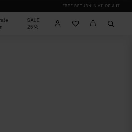
FREE RETURN IN AT, DE & IT
rate
SALE
n
25%