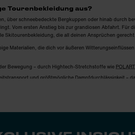
ge Tourenbekleidung aus?
gen, über schneebedeckte Bergkuppen oder hinab durch bewa
bringt. Vom ersten Anstieg bis zur grandiosen Abfahrt. Für
e Skitourenbekleidung, die all deinen Ansprüchen gerecht 
ebige Materialien, die dich vor äußeren Witterungseinflüs
i jeder Bewegung – durch Hightech-Stretchstoffe wie
POLART
eitstransport und größtmögliche Dampfdurchlässigkeit – da
em ultraleicht und platzsparend – das ermöglichen
G-LOFT
schnitten, ausreichend Spielraum im Schulter- und Brustb
e zweite Haut
. Nichts flattert oder stört dich. Flexible Absc
hrwege-Zip ganz wie du sie brauchst. So bleibst du im Foku
r freien Natur.