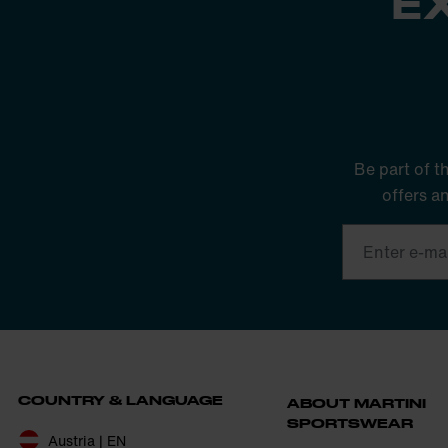
E
Be part of t
offers a
COUNTRY & LANGUAGE
ABOUT MARTINI
SPORTSWEAR
Austria | EN