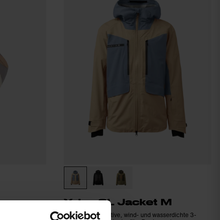
Yalca 3L Jacket M
Hoch atmungsaktive, wind- und wasserdichte 3-