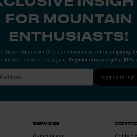
XCLUSIVE INSIGH
FOR MOUNTAIN
ENTHUSIASTS!
he Martini Mountain Club and never miss out on inspiring sto
nd invitations to events again.
Register
now and get
a 10% 
Sign up for our
SERVICES
CONTA
Store Locator
Contact 