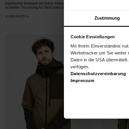
Elastischer Midlayer mit hoher Atmungsaktivität und
Leicht isolierte,
schneller Trocknung für Skitouren und Langlaufen
Frühling, Herbst
€ 189.90
25%
€ 359.90
25%
€ 142.43
Zustimmung
Cookie Einstellungen
FW25
Mit Ihrem Einverständnis nut
Werbetracker um Sie weiter 
Daten in die USA übermittelt
verfügen.
Datenschutzvereinbarung
Impressum