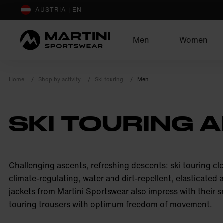
sr.Table Of Content
AUSTRIA | EN
Men
Women
Home
Shop by activity
Ski touring
Men
SKI TOURING 
product.sr-notice
Challenging ascents, refreshing descents: ski touring cl
climate-regulating, water and dirt-repellent, elasticated 
jackets from Martini Sportswear also impress with their s
touring trousers with optimum freedom of movement.