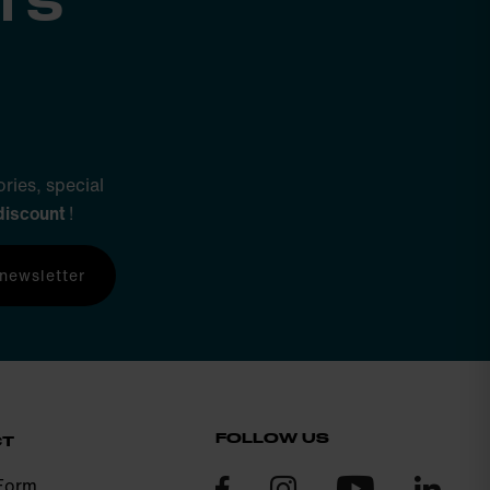
TS
ries, special
discount
!
 newsletter
FOLLOW US
CT
Form