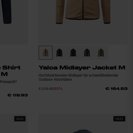
 Shirt
Yalca Midlayer Jacket M
e M
Hochfunktionaler Midlayer für schweißtreibende
Outdoor-Aktivitäten
 Primaloft®
€ 219.90
25%
€ 164.93
€ 119.93
SS26
FW25