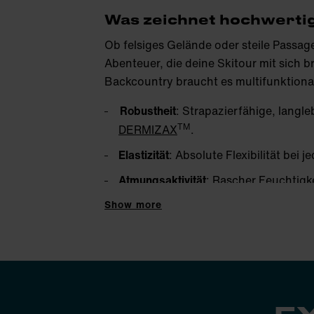
Was zeichnet hochwerti
Ob felsiges Gelände oder steile Passa
Abenteuer, die deine Skitour mit sich 
Backcountry braucht es multifunktional
Robustheit
: Strapazierfähige, langl
TM
DERMIZAX
.
Elastizität
: Absolute Flexibilität be
Atmungsaktivität
: Rascher Feuchtigk
UWEAR.SL1 oder HI.DRY.
Show more
Isolation
: Warm gefüttert und trotzd
Geradlinig, aber dennoch körpernah ge
von Martini Sportswear sitzt
fast
wie ein
die Belüftung regulierst du mit dem Me
Wichtigste: deine Liebe zum Sport in de