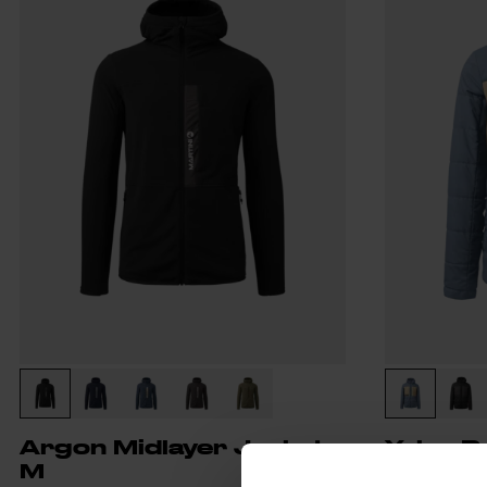
Argon Midlayer Jacket
Yalca P
M
Primal