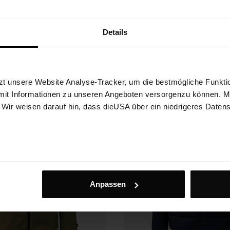
 klein packbare PrimaLoft® Jacke für
Nahtloses Stirnband aus recyceltem 
 und Winter
mit cooler Wellenoptik
€ 22.90
25%
€ 269.93
Details
FW25
zt unsere Website Analyse-Tracker, um die bestmögliche Funktio
mit Informationen zu unseren Angeboten versorgenzu können. Mit
. Wir weisen darauf hin, dass dieUSA über ein niedrigeres Daten
Anpassen