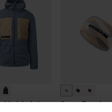
added Jacket
Argon Seamless
oft®M
Headband Uni