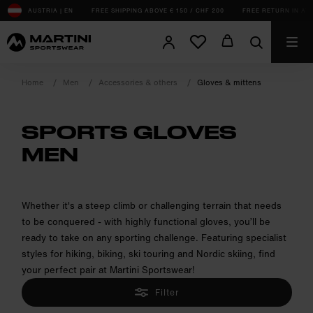
sr.Table Of Content
AUSTRIA | EN
FREE SHIPPING ABOVE € 150 / CHF 200
FREE RETURN IN AT, 
Home
Men
Accessories & others
Gloves & mittens
SPORTS GLOVES
MEN
product.sr-notice
Whether it's a steep climb or challenging terrain that needs
to be conquered - with highly functional gloves, you’ll be
ready to take on any sporting challenge. Featuring specialist
styles for hiking, biking, ski touring and Nordic skiing, find
your perfect pair at Martini Sportswear!
Filter