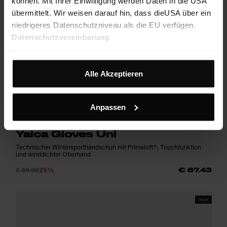
können. Mit Ihrer Einwilligung werden Daten in die USA
übermittelt. Wir weisen darauf hin, dass dieUSA über ein
niedrigeres Datenschutzniveau als die EU verfügen.
Datenschutzvereinbarung
Impressum
Alle Akzeptieren
Anpassen
Yalca Gloves Uni
Technischer Wintersporthandschuh mit Primaloft®, Touchfunktion
und winddichter Oberhand
€ 89.90
25%
€ 67.43
FW25