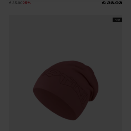
€ 35.90
25%
€ 26.93
FW25