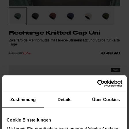
Recharge Knitted Cap Uni
Zweifärbige Merinomütze mit Fleece-Stirneinsatz und Stulpe für kalte
Tage
€ 65.90
25%
€ 49.43
FW25
Zustimmung
Details
Über Cookies
Cookie Einstellungen
Mit Ihrem Einverständnis nutzt unsere Website Analyse-