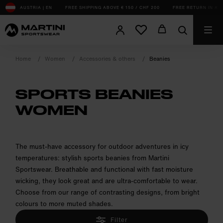
sr.Table Of Content
AUSTRIA | EN
FREE SHIPPING ABOVE € 150 / CHF 200
FREE RETURN IN AT, 
Home
Women
Accessories & others
Beanies
SPORTS BEANIES
WOMEN
product.sr-notice
The must-have accessory for outdoor adventures in icy
temperatures: stylish sports beanies from Martini
Sportswear. Breathable and functional with fast moisture
wicking, they look great and are ultra-comfortable to wear.
Choose from our range of contrasting designs, from bright
colours to more muted shades.
Filter