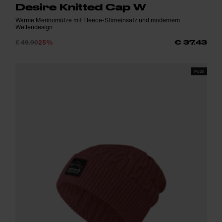
Desire Knitted Cap W
Warme Merinomütze mit Fleece-Stirneinsatz und modernem
Wellendesign
€ 49.90
25%
€ 37.43
FW25