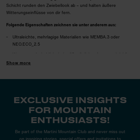
Schicht runden den Zwiebellook ab – und halten äußere
Witterungseinflüsse von dir fern.
Folgende Eigenschaften zeichnen sie unter anderem aus:
Ultraleichte, mehrlagige Materialien wie MEMBA.3 oder
NEO.ECO_2.5
Wasser- und winddicht bei größtmöglicher Atmungsaktivität
Show more
Robust, strapazierfähig und pflegeleicht
Platzsparendes Design mit integrierten Lüftungsschlitzen
und geräumigen Taschen
Ergonomische, selbst regulierbare Passform durch
EXCLUSIVE INSIGHTS
Klettverschlüsse und Kordelzug
FOR MOUNTAIN
ENTHUSIASTS!
Starker Schneefall beim Tourengehen oder Skifahren?
Strömender Regen beim Biken oder Trailrunning? Kein Problem
Be part of the Martini Mountain Club and never miss out
für dich! Mit Hardshell- und Regenjacken von Martini Sportswear
on inspiring stories, special offers and invitations to