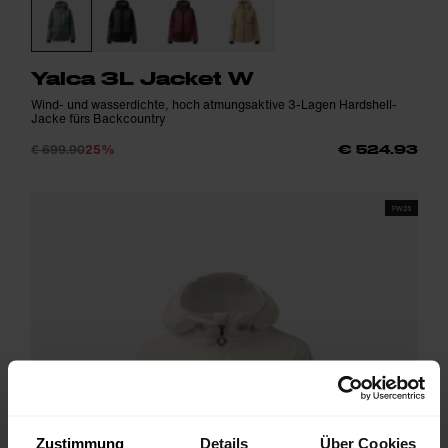
Yalca 3L Jacket W
Wind- und wasserdichte, hoch atmungsaktive 3-Lagen Hardshell-
Jacke fürs Backcountry
€ 699.90
25%
€ 524.93
FW25
Zustimmung
Details
Über Cookies