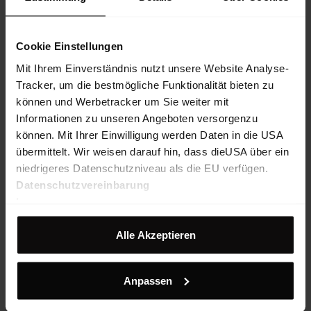
Cookie Einstellungen
Mit Ihrem Einverständnis nutzt unsere Website Analyse-
Tracker, um die bestmögliche Funktionalität bieten zu
können und Werbetracker um Sie weiter mit
Informationen zu unseren Angeboten versorgenzu
können. Mit Ihrer Einwilligung werden Daten in die USA
übermittelt. Wir weisen darauf hin, dass dieUSA über ein
niedrigeres Datenschutzniveau als die EU verfügen.
Datenschutzvereinbarung
Impressum
Alle Akzeptieren
Firstline 2,5L Jacket W
Atmungsaktive, wind- und wasserdichte 2,5-Lagen Shell-Jacke aus
recyceltem Polyamid
Anpassen
€ 459.90
25%
€ 344.93