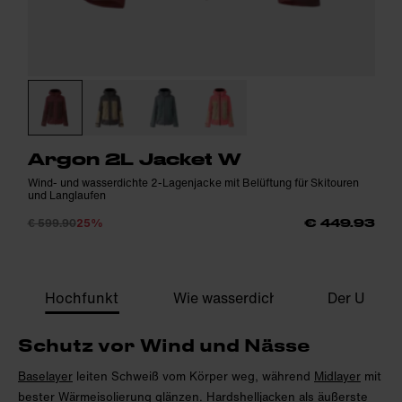
Argon 2L Jacket W
Wind- und wasserdichte 2-Lagenjacke mit Belüftung für Skitouren
und Langlaufen
€ 599.90
25%
€ 449.93
Hochfunktionale Hardshelljacken
Wie wasserdicht muss eine Regen
Der Unters
Schutz vor Wind und Nässe
Baselayer
leiten Schweiß vom Körper weg, während
Midlayer
mit
bester Wärmeisolierung glänzen. Hardshelljacken als äußerste