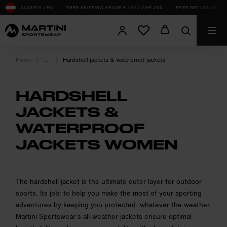
sr.Table Of Content
AUSTRIA | EN
FREE SHIPPING ABOVE € 150 / CHF 200
FREE RETURN IN AT, 
Home
Hardshell jackets & waterproof jackets
HARDSHELL
JACKETS &
WATERPROOF
JACKETS WOMEN
product.sr-notice
The hardshell jacket is the ultimate outer layer for outdoor
sports. Its job: to help you make the most of your sporting
adventures by keeping you protected, whatever the weather.
Martini Sportswear’s all-weather jackets ensure optimal