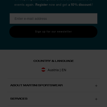
bist du perfekt gerüstet – und ziehst dein Programm bei jedem
events again.
Register
now and get
a 10% discount
!
Wetter durch. Strahlt die Sonne vom Himmel, rollst du deine
Jacke auf und packst sie einfach in den Rucksack.
Sign up for our newsletter
COUNTRY & LANGUAGE
Austria | EN
ABOUT MARTINI SPORTSWEAR
SERVICES