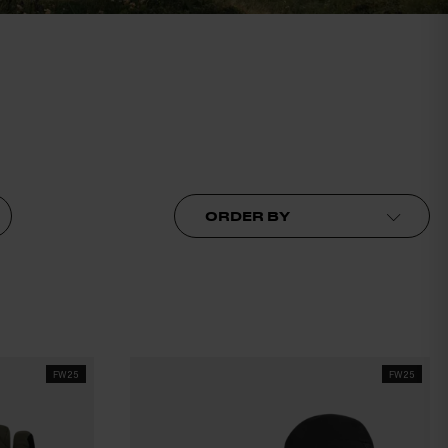
Order by
FW25
FW25