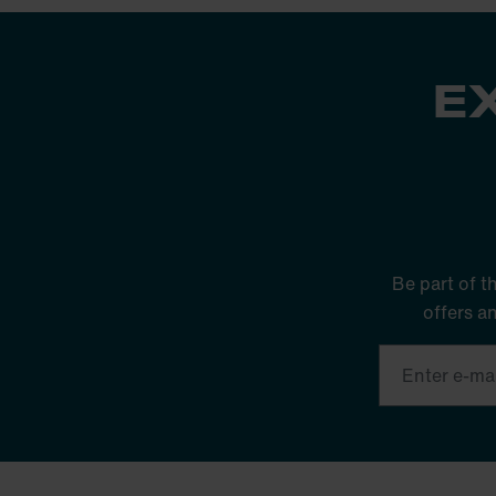
E
Be part of t
offers a