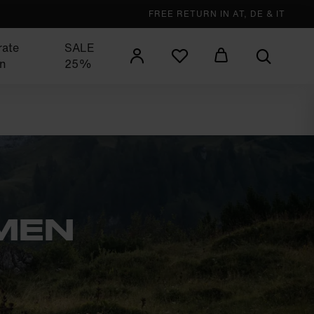
FREE RETURN IN AT, DE & IT
rate
SALE
n
25%
MEN