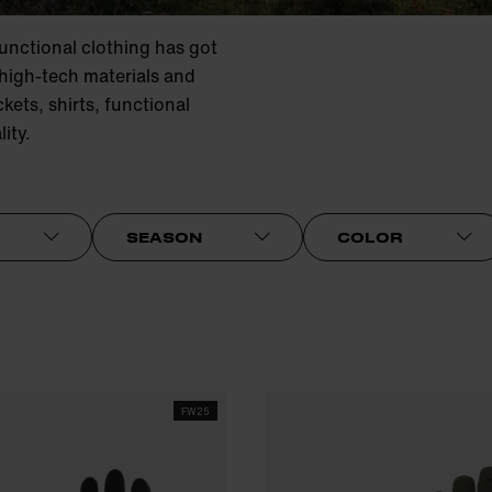
unctional clothing has got
 high-tech materials and
kets, shirts, functional
lity.
SEASON
COLOR
FW25