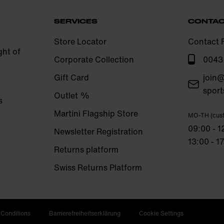
SERVICES
CONTA
Store Locator
Contact 
ght of
Corporate Collection
0043
Gift Card
join@
sport
Outlet %
s
Martini Flagship Store
MO-TH (cust
09:00 - 
Newsletter Registration
13:00 - 
Returns platform
Swiss Returns Platform
 Conditions
Barrierefreiheitserklärung
Cookie Settings