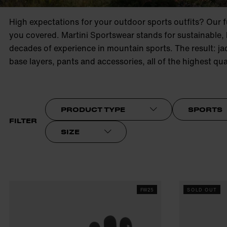
product.sr-notice
High expectations for your outdoor sports outfits? Our f
you covered. Martini Sportswear stands for sustainable,
decades of experience in mountain sports. The result: jac
base layers, pants and accessories, all of the highest qua
PRODUCT TYPE
SPORTS
FILTER
SIZE
FW25
SOLD OUT