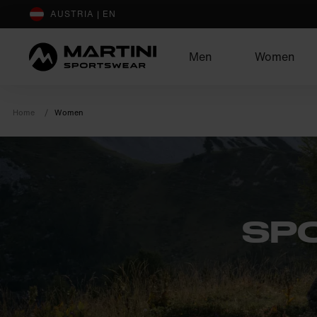
sr.Table Of Content
AUSTRIA | EN
Men
Women
Home
Women
SP