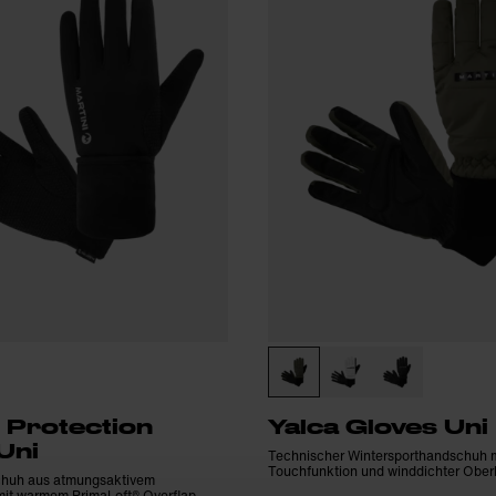
 Protection
Yalca Gloves Uni
Uni
Technischer Wintersporthandschuh mi
Touchfunktion und winddichter Obe
chuh aus atmungsaktivem
 mit warmem PrimaLoft® Overflap