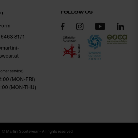
FOLLOW US
CT
Form
 6463 8171
martini-
swear.at
omer service)
12:00 (MON-FRI)
17:00 (MON-THU)
© Martini Sportswear - All rights reserved