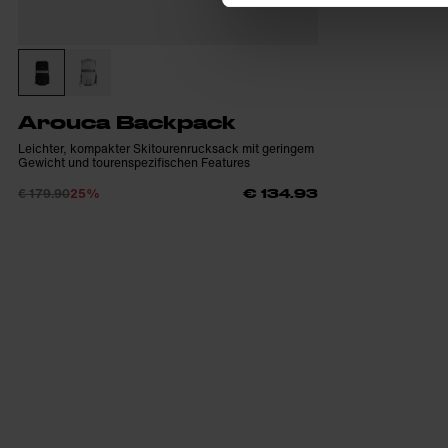
Arouca Backpack
Leichter, kompakter Skitourenrucksack mit geringem
Gewicht und tourenspezifischen Features
€ 179.90
25%
€ 134.93