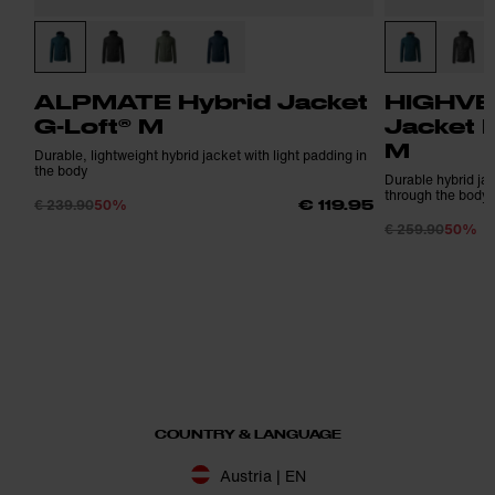
ALPMATE Hybrid Jacket
HIGHVE
G-Loft® M
Jacket 
M
Durable, lightweight hybrid jacket with light padding in
the body
Durable hybrid jac
through the body
€ 239.90
50%
€ 119.95
€ 259.90
50%
COUNTRY & LANGUAGE
Austria | EN