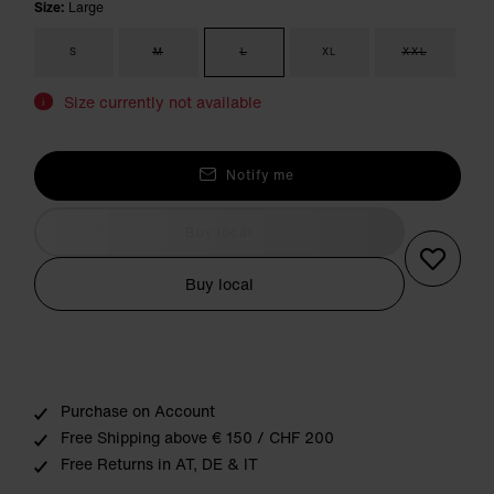
Size:
Large
S
M
L
XL
XXL
Size currently not available
i
Notify me
Buy local
Buy local
Purchase on Account
Free Shipping above € 150 / CHF 200
Free Returns in AT, DE & IT