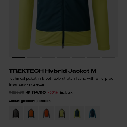
Model is 184cm and wears size M.
Model is 184cm and wears size M.
i
i
TREKTECH Hybrid Jacket M
Technical jacket in breathable stretch fabric with wind-proof
front
Article 054 9540
€ 229.90
-50%
incl. tax
€ 114.95
Colour:
greenery-poseidon