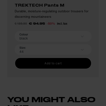
TREKTECH Pants M
Durable, moisture-regulating outdoor trousers for
discerning mountaineers
€ 189.90
-50%
incl. tax
€ 94.95
Colour
black
Size:
44
Add to cart
YOU MIGHT ALSO