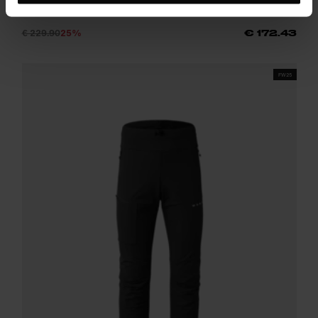
Elastische Funktionshose mit winddichtem Frontbesatz zum
Langlaufen
€ 229.90
25%
€ 172.43
FW25