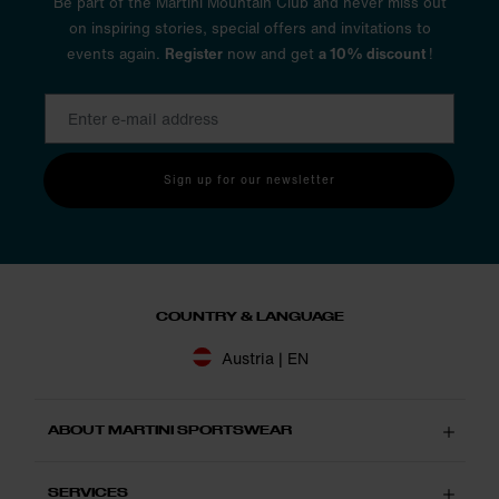
Be part of the Martini Mountain Club and never miss out
on inspiring stories, special offers and invitations to
events again.
Register
now and get
a 10% discount
!
Sign up for our newsletter
COUNTRY & LANGUAGE
Austria | EN
ABOUT MARTINI SPORTSWEAR
SERVICES