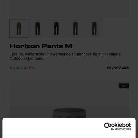
Horizon Pants M
Lässige, wetterfeste und wärmende Tourenhose für ambitionierte
Outdoor-Abenteurer
€ 289.90
25%
€ 217.43
FW25