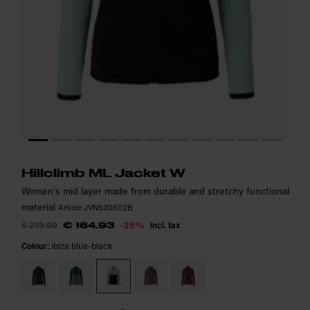
Model is 175cm and wears size S.
Model is 175cm and wears size S.
i
i
Hillclimb ML Jacket W
Women's mid layer made from durable and stretchy functional
material
Article JVN530602B
€ 219.90
-25%
incl. tax
€ 164.93
Colour:
ibiza blue-black