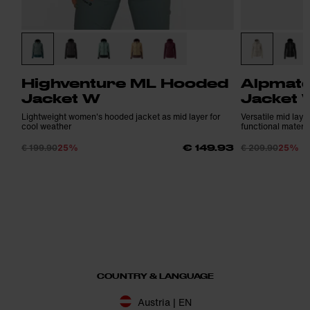
Highventure ML Hooded
Alpmat
Jacket W
Jacket 
Lightweight women's hooded jacket as mid layer for
Versatile mid lay
cool weather
functional materia
€ 199.90
25%
€ 209.90
25%
€ 149.93
COUNTRY & LANGUAGE
Austria | EN