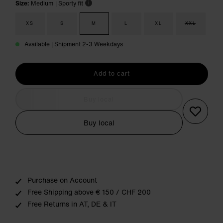
Size:
Medium
| Sporty fit
i
XS
S
M
L
XL
XXL
Available | Shipment 2-3 Weekdays
Add to cart
Buy local
Buy local
Purchase on Account
Free Shipping above € 150 / CHF 200
Free Returns in AT, DE & IT