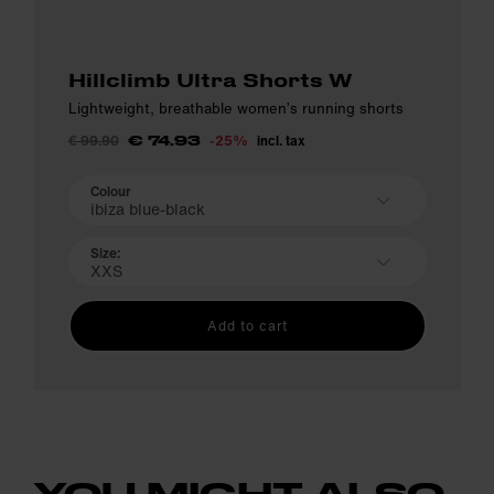
Hillclimb Ultra Shorts W
Lightweight, breathable women’s running shorts
€ 99.90
-25%
incl. tax
€ 74.93
Colour
ibiza blue-black
Size:
XXS
Add to cart
YOU MIGHT ALSO