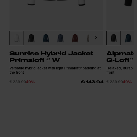
Sunrise Hybrid Jacket
Alpmate
Primaloft ® W
G-Loft®
Versatile hybrid jacket with light Primaloft® padding at
Relaxed, durable h
the front
front
€ 239.90
40%
€ 239.90
40%
€ 143.94