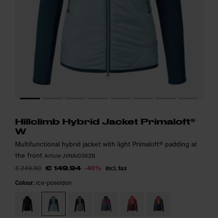
Model is 165cm and wears size S.
Model is 165cm and wears size S.
i
i
Hillclimb Hybrid Jacket Primaloft®
W
Multifunctional hybrid jacket with light Primaloft® padding at
the front
Article JVNAI0362B
€ 249.90
-40%
incl. tax
€ 149.94
Colour:
ice-poseidon