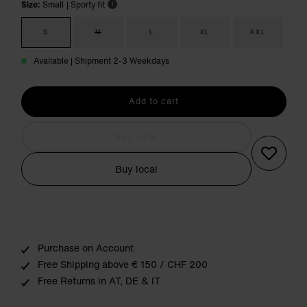
Size:
Small
| Sporty fit
i
S
M
L
XL
XXL
Available | Shipment 2-3 Weekdays
Add to cart
Buy local
Buy local
Purchase on Account
Free Shipping above € 150 / CHF 200
Free Returns in AT, DE & IT