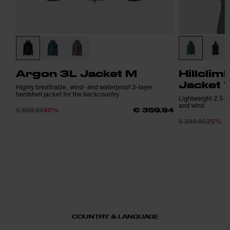
Argon 3L Jacket M
Hillcli
Jacket 
Highly breathable, wind- and waterproof 3-layer
hardshell jacket for the backcountry
Lightweight 2.5-la
and wind
€ 599.90
40%
€ 359.94
€ 399.90
25%
COUNTRY & LANGUAGE