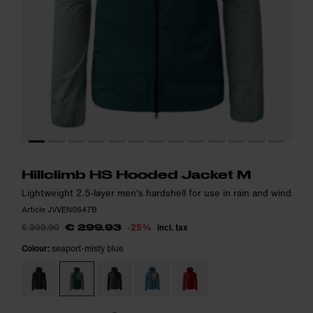
Model is 182cm and wears size M.
Model is 182cm and wears size M.
i
i
Hillclimb HS Hooded Jacket M
Lightweight 2.5-layer men's hardshell for use in rain and wind
Article JVVEN0647B
€ 399.90
-25%
incl. tax
€ 299.93
Colour:
seaport-misty blue