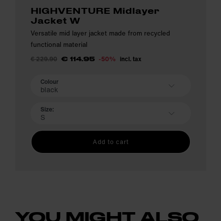
HIGHVENTURE Midlayer
Jacket W
Versatile mid layer jacket made from recycled
functional material
€ 229.90
-50%
incl. tax
€ 114.95
Colour
black
Size:
S
Add to cart
YOU MIGHT ALSO