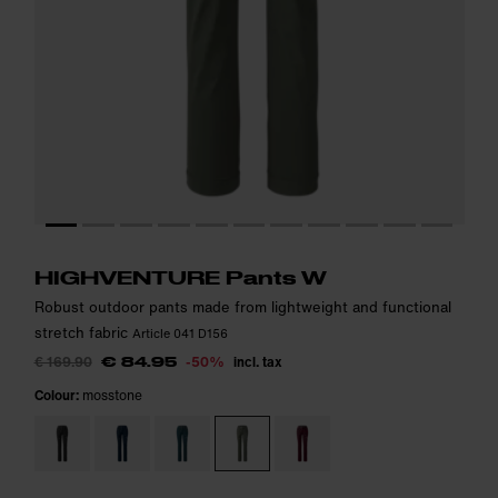
Model is 174cm and wears size 36.
Model is 174cm and wears size 36.
i
i
HIGHVENTURE Pants W
Robust outdoor pants made from lightweight and functional
stretch fabric
Article 041 D156
€ 169.90
-50%
incl. tax
€ 84.95
Colour:
mosstone