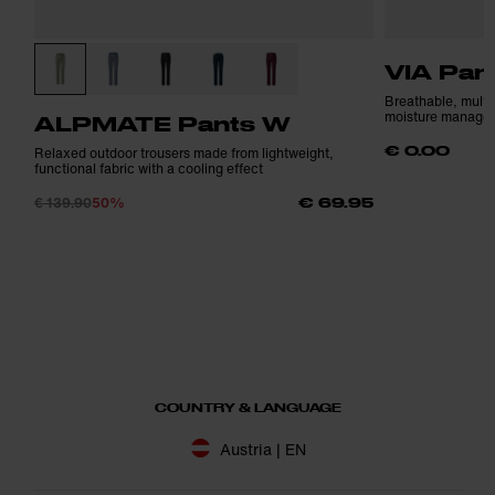
VIA Pan
Breathable, multif
moisture manage
ALPMATE Pants W
€ 0.00
Relaxed outdoor trousers made from lightweight,
functional fabric with a cooling effect
€ 139.90
50%
€ 69.95
COUNTRY & LANGUAGE
Austria | EN