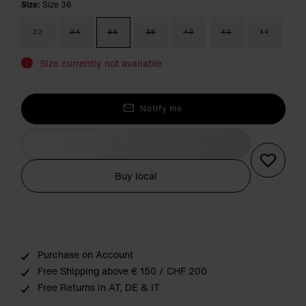
Size:
Size 36
32
34
36
38
40
42
44
Size currently not available
i
Notify me
Buy local
Buy local
Purchase on Account
Free Shipping above € 150 / CHF 200
Free Returns in AT, DE & IT