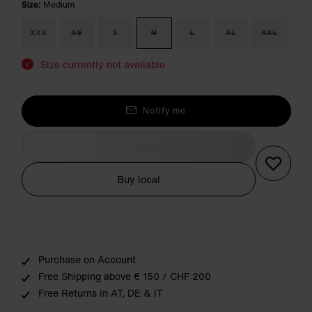
Size:
Medium
XXS
XS
S
M
L
XL
XXL
Size currently not available
i
Notify me
Buy local
Buy local
Purchase on Account
Free Shipping above € 150 / CHF 200
Free Returns in AT, DE & IT