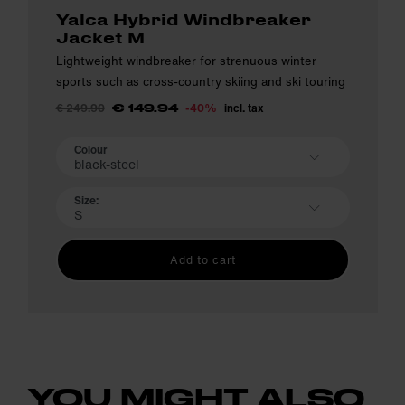
Yalca Hybrid Windbreaker
Jacket M
Lightweight windbreaker for strenuous winter
sports such as cross-country skiing and ski touring
€ 249.90
-40%
incl. tax
€ 149.94
Colour
black-steel
Size:
S
Add to cart
YOU MIGHT ALSO