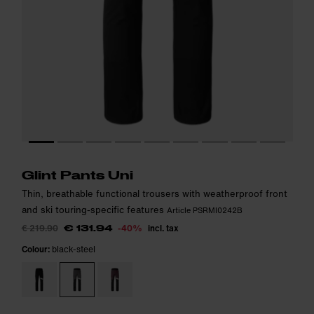
The model is 187cm tall and wears size M.
The model is 187cm tall and wears size M.
i
i
Glint Pants Uni
Thin, breathable functional trousers with weatherproof front
and ski touring-specific features
Article PSRMI0242B
€ 219.90
-40%
incl. tax
€ 131.94
Colour:
black-steel