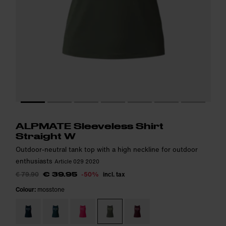
Model is 174cm and wears size S.
Model is 174cm and wears size S.
i
i
ALPMATE Sleeveless Shirt
Straight W
Outdoor-neutral tank top with a high neckline for outdoor
enthusiasts
Article 029 2020
€ 79.90
-50%
incl. tax
€ 39.95
Colour:
mosstone