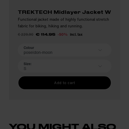
TREKTECH Midlayer Jacket W
Functional jacket made of highly functional stretch
fabric for biking, hiking and running.
€ 229.90
-50%
incl. tax
€ 114.95
Colour
poseidon-moon
Size:
S
Add to cart
YOU MIGHT ALSO