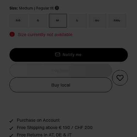
Size:
Medium
| Regular fit
i
XS
S
M
L
XL
XXL
Size currently not available
i
Notify me
Buy local
Buy local
Purchase on Account
Free Shipping above € 150 / CHF 200
Free Returns in AT, DE & IT