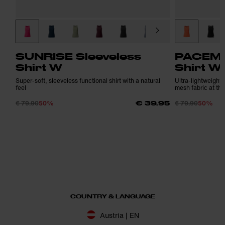
SUNRISE Sleeveless
PACEMA
Shirt W
Shirt W
Super-soft, sleeveless functional shirt with a natural
Ultra-lightweight 
feel
mesh fabric at th
€ 79.90
50%
€ 79.90
50%
€ 39.95
COUNTRY & LANGUAGE
Austria | EN