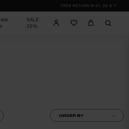
FREE RETURN IN AT, DE & IT
rate
SALE
n
25%
Order by