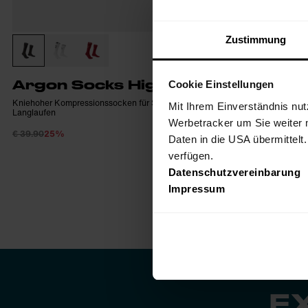
Zustimmung
Argon Socks High Uni
Giro So
Cookie Einstellungen
Kniehoher Kompressionssocken für Skitouren und
Funktionelle, kn
Mit Ihrem Einverständnis nut
Langlaufen
Schnee
Werbetracker um Sie weiter 
€ 39.90
25%
€ 39.90
25%
€ 29.93
Daten in die USA übermittelt
verfügen.
Datenschutzvereinbarung
Impressum
E