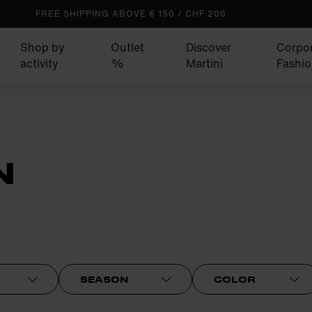
FREE SHIPPING ABOVE € 150 / CHF 200
Shop by
Outlet
Discover
Corpo
activity
%
Martini
Fashio
N
SEASON
COLOR