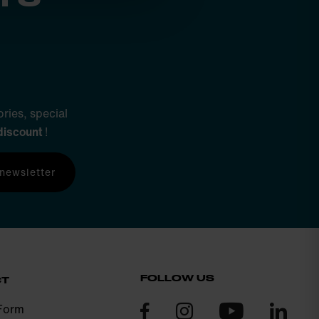
ries, special
discount
!
 newsletter
FOLLOW US
CT
Form