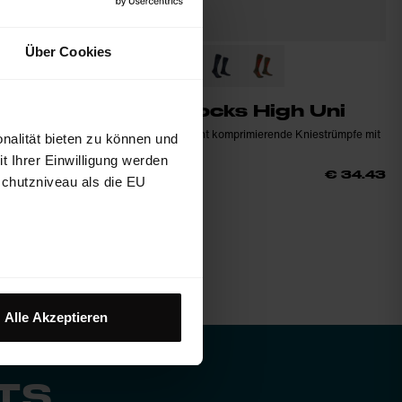
Über Cookies
igh Uni
Yalca Socks High Uni
niestrümpfe mit
Technische, leicht komprimierende Kniestrümpfe mit
nalität bieten zu können und
Woll-Anteil
 Ihrer Einwilligung werden
€ 45.90
25%
€ 29.93
€ 34.43
schutzniveau als die EU
Alle Akzeptieren
TS