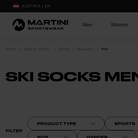
sr.Table Of Content
AUSTRIA | EN
Men
Women
Home
Shop by activity
Skiing
Ski socks
Men
SKI SOCKS ME
product.sr-notice
PRODUCT TYPE
SPORTS
FILTER
SIZE
GENDER