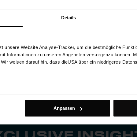
Details
cks High Uni
Original Socks H
ielange Skisocken für lange Tage im
Technische, leicht komprimierende K
zt unsere Website Analyse-Tracker, um die bestmögliche Funktio
Woll-Anteil
mit Informationen zu unseren Angeboten versorgenzu können. Mit
€ 39.90
25%
€ 29.93
. Wir weisen darauf hin, dass dieUSA über ein niedrigeres Daten
Anpassen
XCLUSIVE INSIGH