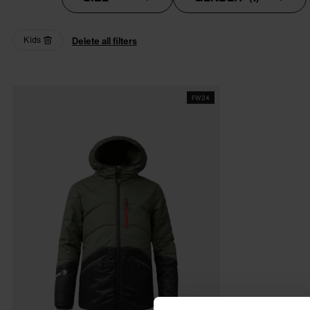
Kids
Delete all filters
FW24