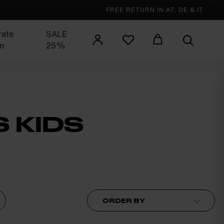
FREE RETURN IN AT, DE & IT
rate
SALE
n
25%
 KIDS
Order by