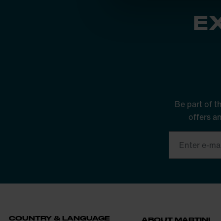
E
Be part of t
offers a
COUNTRY & LANGUAGE
ABOUT MARTINI