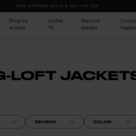
FREE SHIPPING ABOVE € 150 / CHF 200
Shop by
Outlet
Discover
Corpo
activity
%
Martini
Fashio
G-LOFT JACKETS
SEASON
COLOR