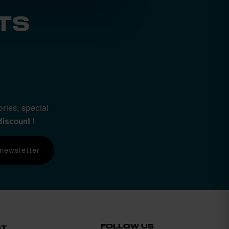
TS
ries, special
discount
!
 newsletter
FOLLOW US
CT