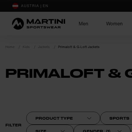
sr.Table Of Content
AUSTRIA | EN
Men
Women
Home
Kids
Jackets
Primaloft & G-Loft Jackets
PRIMALOFT & 
product.sr-notice
PRODUCT TYPE
SPORTS
FILTER
SIZE
GENDER
(
1
)