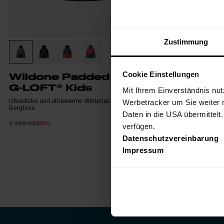
Zustimmung
Cookie Einstellungen
Wildone Padded Jacket
G-LOFT® Kids
Mit Ihrem Einverständnis nut
Ultradicke und ultrawarme Winterjacke für junge
Werbetracker um Sie weiter 
Bergfexe
Daten in die USA übermittelt
€ 289.90
50%
€ 144.95
verfügen.
Datenschutzvereinbarung
Impressum