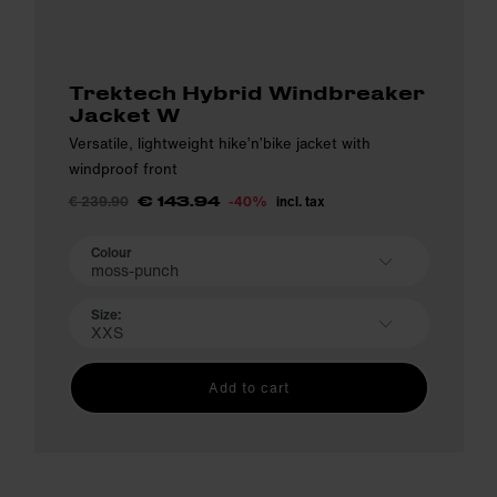
Trektech Hybrid Windbreaker
Jacket W
Versatile, lightweight hike’n’bike jacket with
windproof front
€ 239.90
-40%
incl. tax
€ 143.94
Colour
moss-punch
Size:
XXS
Add to cart