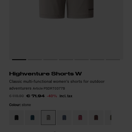
Model is 177cm and wears size S.
Model is 177cm and wears size S.
i
i
Highventure Shorts W
Classic multi-functional women's shorts for outdoor
adventurers
Article PSDRT0377B
€ 119.90
-40%
incl. tax
€ 71.94
Colour:
stone