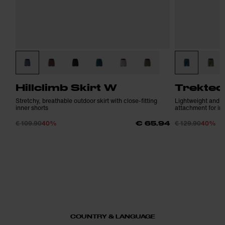
Hillclimb Skirt W
Trektec
Stretchy, breathable outdoor skirt with close-fitting
Lightweight and fu
inner shorts
attachment for inn
€ 109.90
40%
€ 129.90
40%
€ 65.94
COUNTRY & LANGUAGE