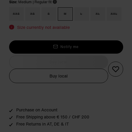
Size:
Medium
| Regular fit
i
XXS
XS
S
M
L
XL
XXL
Size currently not available
i
Notify me
Buy local
Buy local
Purchase on Account
Free Shipping above € 150 / CHF 200
Free Returns in AT, DE & IT