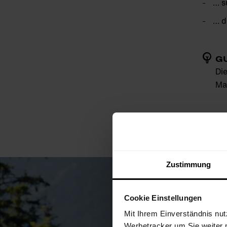
… s
… d
G
Di
Ma
Zustimmung
Cookie Einstellungen
Mit Ihrem Einverständnis nut
Werbetracker um Sie weiter 