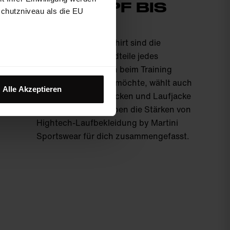
VON KOPF BIS
schutzniveau als die EU
FUSS
Laufhose und Laufshirt sind die
essenziellen Bestandteile jedes
Laufoutfits. Wer sich beim Training
rundum wohlfühlen möchte, wählt auch
Alle Akzeptieren
Kopfbedeckung, Socken und Laufjacke
mit Bedacht. Wir haben die Stärken von
Hightech-Laufbekleidung by Martini
Sportswear für dich zusammengefasst.