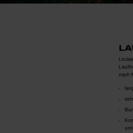
LA
Locker
Laufh
nach M
lan
ext
Bun
Kom
unt