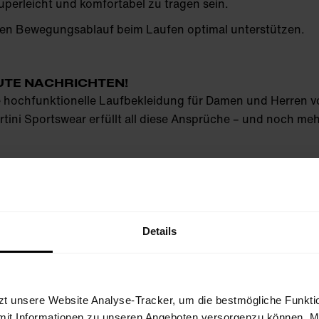
uperleicht und komfortabel zu tragen sein.
en Bewegungsablauf beim Laufen optimal unterstützen.
UTE NACHRICHTEN!
e hochfunktionelle Laufbekleidung für Damen und Herren v
rtini Sportswear erfüllt all diese Ansprüche – und noch me
Details
zt unsere Website Analyse-Tracker, um die bestmögliche Funktio
mit Informationen zu unseren Angeboten versorgenzu können. Mit