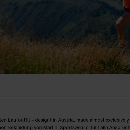
n Laufoutfit – designt in Austria, made almost exclusively
oor-Bekleidung von Martini Sportswear
erfüllt alle Ansprüc