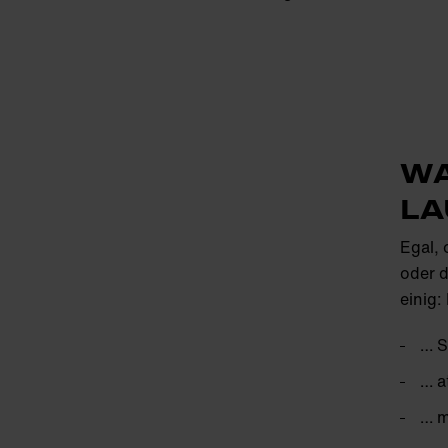
WA
LA
Egal, 
oder d
einig
… S
… a
… m