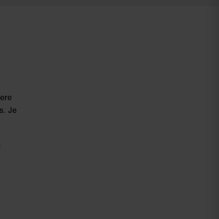
ere
s. Je
n
g