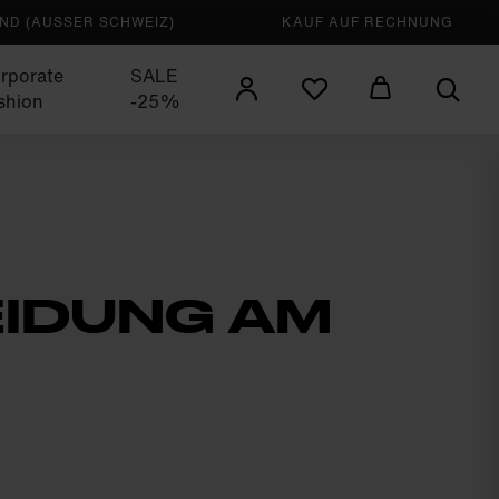
D (AUSSER SCHWEIZ)
KAUF AUF RECHNUNG
rporate
SALE
shion
-25%
EIDUNG AM