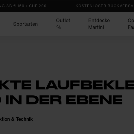
G AB € 150 / CHF 200
KOSTENLOSER RÜCKVERSAN
Outlet
Entdecke
Co
Sportarten
%
Martini
Fa
EKTE LAUFBEKL
 IN DER EBENE
ktion & Technik