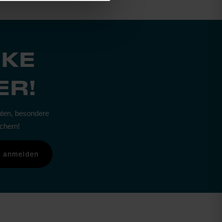
CKE
ER!
hten, besondere
ichern!
r anmelden