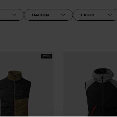
SAISON
FARBE
FW25