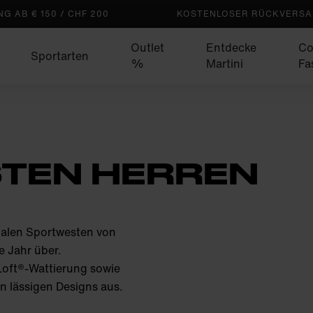
G AB € 150 / CHF 200
KOSTENLOSER RÜCKVERSAN
Outlet
Entdecke
Co
Sportarten
%
Martini
Fa
TEN HERREN
nalen Sportwesten von
e Jahr über.
Loft®-Wattierung sowie
n lässigen Designs aus.