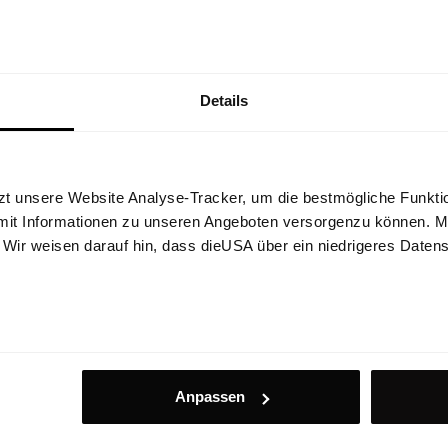
Details
zt unsere Website Analyse-Tracker, um die bestmögliche Funktio
mit Informationen zu unseren Angeboten versorgenzu können. Mit
ybrid Vest
Wildtrack Hybrid
. Wir weisen darauf hin, dass dieUSA über ein niedrigeres Daten
oft®M
Primaloft® Activ
te mit winddichter Primaloft®-
Funktionsweste mit atmungsaktivem 
lastischem Stretchmaterial
Active für intensive Outdoor-Aktivitä
€ 229,90
25%
€ 187,43
Anpassen