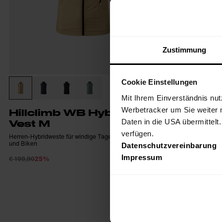
Zustimmung
Cookie Einstellungen
Mit Ihrem Einverständnis nut
Werbetracker um Sie weiter 
Hillclimb WB Hybrid
Yalca H
Daten in die USA übermittelt
Vest M
Primal
verfügen.
Herren-Hybridweste für windige Tage beim Running
Herren-Hybridwes
und Biken
Wattierung und e
Datenschutzvereinbarung
Impressum
€ 199,90
25%
€ 249,90
25%
€ 149,93