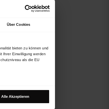
Über Cookies
nalität bieten zu können und
 Ihrer Einwilligung werden
 Vest
schutzniveau als die EU
e M
Primaloft®
ten
€ 172,43
Alle Akzeptieren