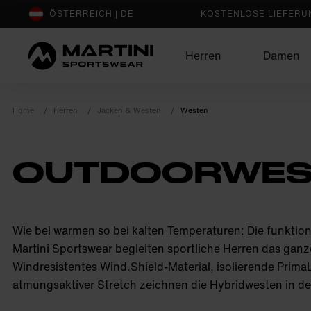
sr.Table Of Content
ÖSTERREICH | DE
KOSTENLOSE LIEFERUN
Herren
Damen
Home
Herren
Jacken & Westen
Westen
OUTDOORWES
product.sr-notice
Wie bei warmen so bei kalten Temperaturen: Die funktio
Martini Sportswear begleiten sportliche Herren das ganz
Windresistentes Wind.Shield-Material, isolierende Prima
atmungsaktiver Stretch zeichnen die Hybridwesten in de