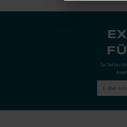
EX
FÜ
Sei Teil des M
Angeb