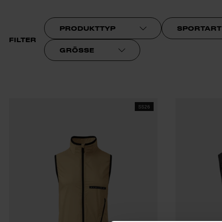
PRODUKTTYP
SPORTART
FILTER
GRÖSSE
SS26