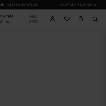
D (AUSSER SCHWEIZ)
KAUF AUF RECHNUNG
rporate
SALE
shion
-25%