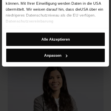
TIM
können. Mit Ihrer Einwilligung werden Daten in die USA
übermittelt. Wir weisen darauf hin, dass dieUSA über ein
Social Media Manager
niedrigeres Datenschutzniveau als die EU verfügen.
Datenschutzvereinbarung
Impressum
FINANZEN & PERSONAL
Alle Akzeptieren
Anpassen