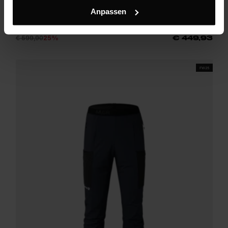
Yalca 3L Pants M
Anpassen
Weiche, leichte 3-Lagen-Skihose mit hervorragendem Wetterschutz
für ambitionierte Freerider
€ 599,90
25%
€ 449,93
FW25