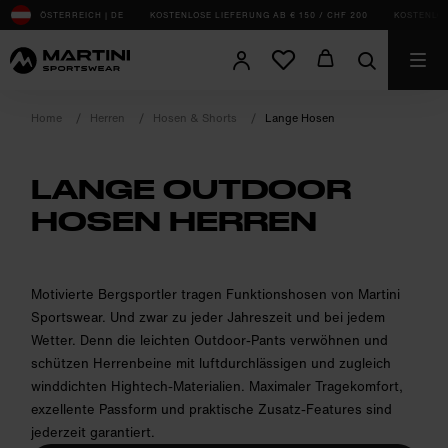
sr.Table Of Content
ÖSTERREICH | DE
KOSTENLOSE LIEFERUNG AB € 150 / CHF 200
KOSTENLOS
Home
Herren
Hosen & Shorts
Lange Hosen
LANGE OUTDOOR
HOSEN HERREN
product.sr-notice
Motivierte Bergsportler tragen Funktionshosen von Martini
Sportswear. Und zwar zu jeder Jahreszeit und bei jedem
Wetter. Denn die leichten Outdoor-Pants verwöhnen und
schützen Herrenbeine mit luftdurchlässigen und zugleich
winddichten Hightech-Materialien. Maximaler Tragekomfort,
exzellente Passform und praktische Zusatz-Features sind
jederzeit garantiert.