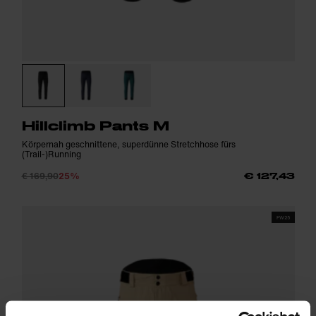
Hillclimb Pants M
Körpernah geschnittene, superdünne Stretchhose fürs
(Trail-)Running
€ 169,90
25%
€ 127,43
FW25