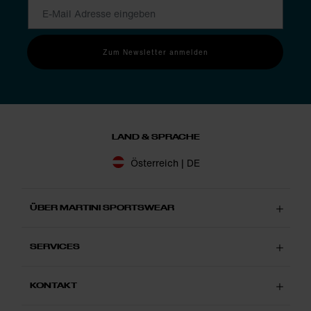
Nur wenn du dich in deiner Haut wohlfühlst, kannst du deine
ganze Energie auf die Bewegung konzentrieren und deine beste
Performance abrufen. Andersherum gesagt: Klebt die Kleidung
Zum Newsletter anmelden
nass auf deiner Haut, wird dein körpereigenes Kühlsystem nicht
optimal unterstützt. Die Folge: Zusätzlicher Energieaufwand zur
Temperaturregulierung ist nötig, und die fehlt dir für die
Aktivität. Die Lösung: Herren Funktionswäsche von Martini
Sportswear.
LAND & SPRACHE
Österreich | DE
ÜBER MARTINI SPORTSWEAR
SERVICES
KONTAKT