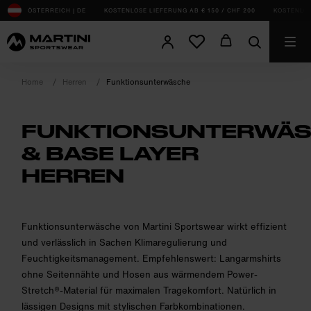
sr.Table Of Content
ÖSTERREICH | DE
KOSTENLOSE LIEFERUNG AB € 150 / CHF 200
KOSTENLOS
Home
Herren
Funktionsunterwäsche
FUNKTIONSUNTERWÄ
& BASE LAYER
HERREN
product.sr-notice
Funktionsunterwäsche von Martini Sportswear wirkt effizient
und verlässlich in Sachen Klimaregulierung und
Feuchtigkeitsmanagement. Empfehlenswert: Langarmshirts
ohne Seitennähte und Hosen aus wärmendem Power-
Stretch®-Material für maximalen Tragekomfort. Natürlich in
lässigen Designs mit stylischen Farbkombinationen.