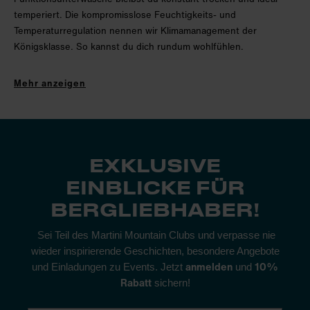
temperiert. Die kompromisslose Feuchtigkeits- und
Temperaturregulation nennen wir Klimamanagement der
Königsklasse. So kannst du dich rundum wohlfühlen.
Unabhängig davon, ob du einer spezifischen Sportart frönst
Mehr anzeigen
oder multisportiv unterwegs bist, ob du ambitionierter
Ausdauerathlet oder Freizeitsportler bist oder ob du im Sommer
oder Winter trainierst – dank optimaler Körpertemperatur kannst
du dich uneingeschränkt aufs Laufen, Skitouren, Wandern oder
Radfahren einlassen. Deine volle Kraft verschreibst du dem
EXKLUSIVE
Sportabenteuer. Heißt: Mit der richtigen Funktionsunterwäsche
EINBLICKE FÜR
für Männer macht die Bewegung in der Natur am meisten Spaß!
BERGLIEBHABER!
Armlinge und Beinlinge aus unserem Seamless-Material
Sportsocken in der kurzen Sommer- und warmen Winter-
Sei Teil des Martini Mountain Clubs und verpasse nie
Variante
wieder inspirierende Geschichten, besondere Angebote
anmelden
10%
und Einladungen zu Events. Jetzt
und
Baselayer, die direkt auf der Haut getragen werden
Rabatt
sichern!
Wohlgefühl ist das Fundament für deine sportlichen
Höchstleistungen, die Basis für deinen vollen Genuss. Denn: