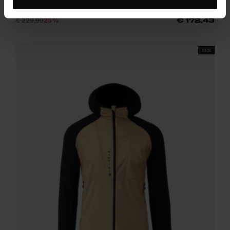
Superleichte, ultradünne Windjacke für Trail, Bike und Berg
€ 229,90
25%
€ 172,43
SS26