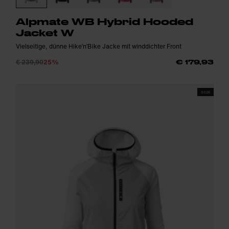
Alpmate WB Hybrid Hooded
Jacket W
Vielseitige, dünne Hike’n’Bike Jacke mit winddichter Front
€ 239,90
25%
€ 179,93
SS26