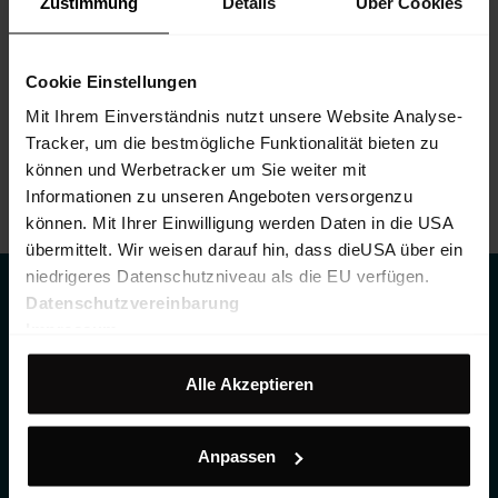
Zustimmung
Details
Über Cookies
Arouca Backpack
Leichter, kompakter Skitourenrucksack mit geringem Gewicht und
tourenspezifischen Features
Cookie Einstellungen
€ 179,90
25%
€ 134,93
Mit Ihrem Einverständnis nutzt unsere Website Analyse-
Tracker, um die bestmögliche Funktionalität bieten zu
können und Werbetracker um Sie weiter mit
Informationen zu unseren Angeboten versorgenzu
können. Mit Ihrer Einwilligung werden Daten in die USA
übermittelt. Wir weisen darauf hin, dass dieUSA über ein
niedrigeres Datenschutzniveau als die EU verfügen.
Datenschutzvereinbarung
EXKLUSIVE
Impressum
EINBLICKE FÜR
Alle Akzeptieren
BERGLIEBHABER!
Sei Teil des Martini Mountain Clubs und verpasse nie
Anpassen
wieder inspirierende Geschichten, besondere Angebote
anmelden
10%
und Einladungen zu Events. Jetzt
und