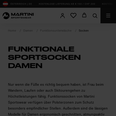
sr.Table Of Content
ÖSTERREICH | DE
KOSTENLOSE LIEFERUNG AB € 150 / CHF 200
KOSTENLOS
Home
Damen
Funktionsunterwäsche
Socken
FUNKTIONALE
SPORTSOCKEN
DAMEN
product.sr-notice
Nur wenn die Füße es richtig bequem haben, ist Frau beim
Wandern, Laufen oder auch Skitourengehen zu
Höchstleistungen fähig. Funktionssocken von Martini
Sportswear verfügen über Polsterzonen zum Schutz
besonders empfindlicher Stellen. Außerdem sind die lässigen
Modelle für Damen ergonomisch geschnitten, atmungsaktiv