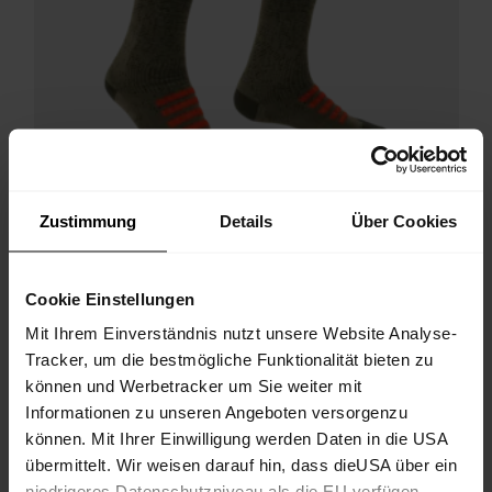
Zustimmung
Details
Über Cookies
Cookie Einstellungen
Mit Ihrem Einverständnis nutzt unsere Website Analyse-
Tracker, um die bestmögliche Funktionalität bieten zu
können und Werbetracker um Sie weiter mit
Giro Socks High Uni
Informationen zu unseren Angeboten versorgenzu
Funktionelle, knielange Skisocken für lange Tage im Schnee
können. Mit Ihrer Einwilligung werden Daten in die USA
€ 39,90
25%
€ 29,93
übermittelt. Wir weisen darauf hin, dass dieUSA über ein
niedrigeres Datenschutzniveau als die EU verfügen.