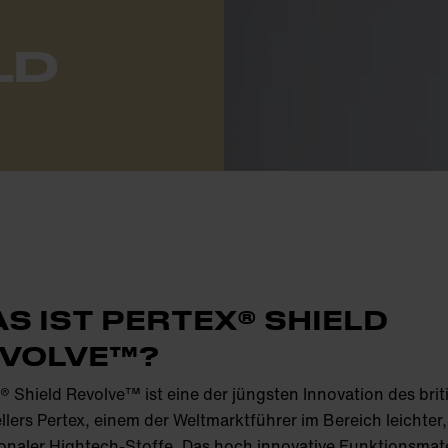
LD
S IST PERTEX® SHIELD
VOLVE™?
® Shield Revolve™ ist eine der jüngsten Innovation des bri
llers Pertex, einem der Weltmarktführer im Bereich leichter,
onaler Hightech-Stoffe. Das hoch innovative Funktionsmate