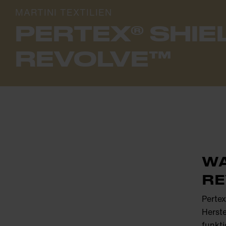
MARTINI TEXTILIEN
PERTEX® SHIE
REVOLVE™
WA
RE
Pertex
Herste
funkti