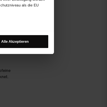
schutzniveau als die EU
ater
Alle Akzeptieren
ofeine
knet.