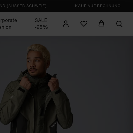
D (AUSSER SCHWEIZ)
KAUF AUF RECHNUNG
rporate
SALE
shion
-25%