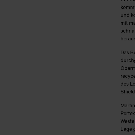
kommt
und k
mit ma
sehr a
herau
Das Be
durch
Oberm
recyce
des Le
Shiel
Martin
Pertex
Westen
Lage 