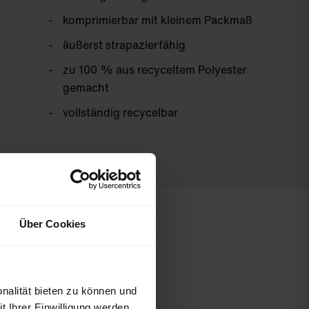
komprimierbar mit kleinem Packmaß
äußerst strapazierfähig
zu 100 % aus recyceltem Polyester
gemacht
vollständig recycelbar
Über Cookies
nalität bieten zu können und
 Ihrer Einwilligung werden