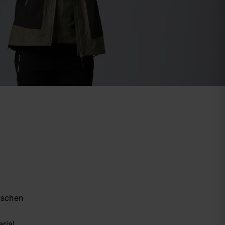
tischen
rial