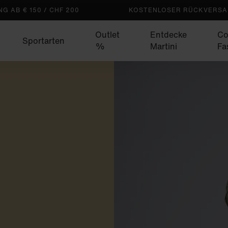
G AB € 150 / CHF 200
KOSTENLOSER RÜCKVERSAN
Outlet
Entdecke
Co
Sportarten
%
Martini
Fa