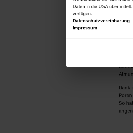
SH
Daten in die USA übermittelt
Bei de
verfügen.
Datenschutzvereinbarung
Konstr
Impressum
wasse
kombin
Eine 
Repell
Schnee
Atmun
Dank d
Poren
So hat
angen