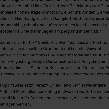
 in wasserdichter High-End-Outdoor-Bekleidung zum Eins
ombiniert hohen Tragekomfort sowie Schutz vor den Eleme
ximaler Nachhaltigkeit. Es ist komplett wind- und wasserdi
tmungsaktiv, robust und außerordentlich leicht – perfekt al
sfordernde Unternehmungen am Berg und in der Natur.
sondere an Pertex® Shield Revolve™ ist, dass der Funktion
gehend aus demselben Grundmaterial besteht: Sowohl
aterial als auch Membran und Trägermaterial sind zu 100 
ltem Polyester gefertigt. Das erleichtert das Recycling am
benszyklus – im Sinne der Kreislaufwirtschaft kann jeder P
d Revolve™-Funktionsstoff komplett wiederverwertet werde
i Sportswear setzt Pertex® Shield Revolve™ sowie andere
® Shield Materialien ganzjährig in diversen wetterfesten Ja
 und Hosen für Damen und Herren ein, die in erster Linie al
getragen werden.