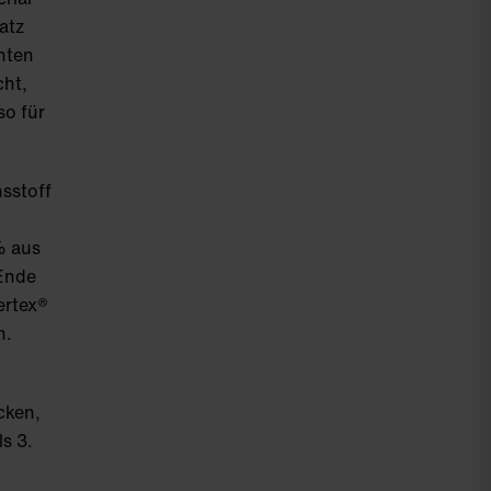
atz
nten
cht,
so für
sstoff
% aus
 Ende
ertex®
n.
cken,
s 3.