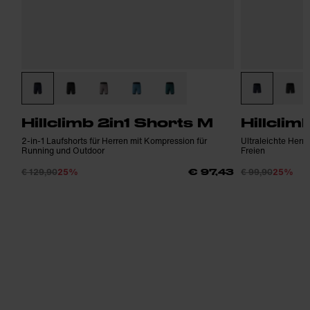
Hillclimb 2in1 Shorts M
Hillclim
2-in-1 Laufshorts für Herren mit Kompression für
Ultraleichte Herr
Running und Outdoor
Freien
€ 129,90
25%
€ 99,90
25%
€ 97,43