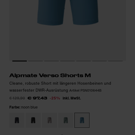
Das Model ist 181cm groß und trägt Größe M.
Das Model ist 181cm groß und trägt Größe M.
i
i
Alpmate Verso Shorts M
Cleane, robuste Short mit längeren Hosenbeinen und
wasserfester DWR-Ausrüstung
Artikel PSN010644B
€ 129,90
-25%
inkl. MwSt.
€ 97,43
Farbe:
noon blue