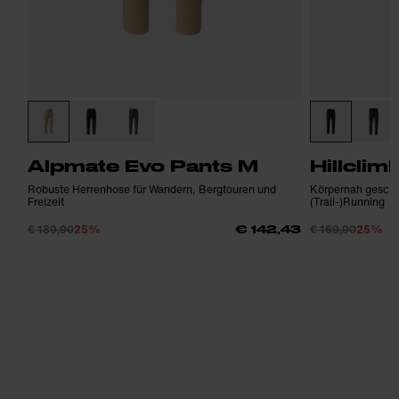
Alpmate Evo Pants M
Hillclim
Robuste Herrenhose für Wandern, Bergtouren und
Körpernah geschn
Freizeit
(Trail-)Running
€ 189,90
25%
€ 169,90
25%
€ 142,43