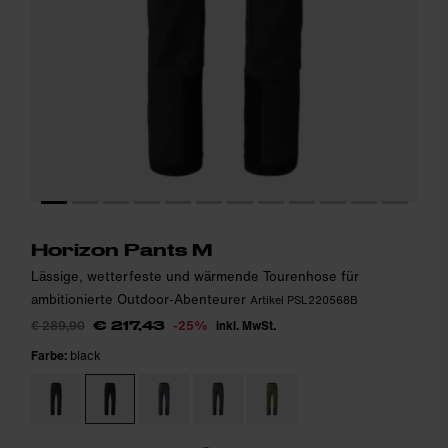
Das Model ist 184cm groß und trägt Größe 48.
Das Model ist 184cm groß und trägt Größe 48.
i
i
Horizon Pants M
Lässige, wetterfeste und wärmende Tourenhose für
ambitionierte Outdoor-Abenteurer
Artikel PSL220568B
€ 289,90
-25%
inkl. MwSt.
€ 217,43
Farbe:
black