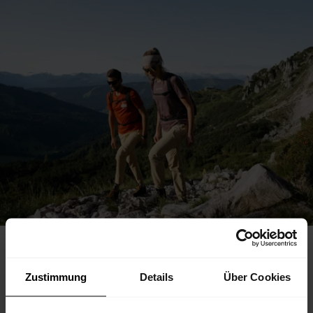
VIELSEITG. LÄSSIG. READY FÜR
Zustimmung
Details
Über Cookies
ALLES.
Alpmate lässt sich nahtlos in den Tag integrieren – vom