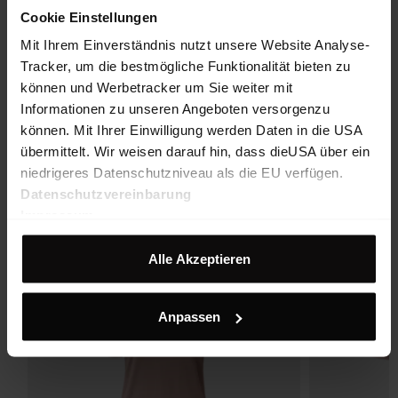
Wandern bis zum Feierabend. Die
Evo Pants
ist robust für
Cookie Einstellungen
draußen und clean genug für einen sportlichen Alltag. Dazu
Mit Ihrem Einverständnis nutzt unsere Website Analyse-
das
Comtee Shirt
aus Baumwolle, locker geschnitten und
Tracker, um die bestmögliche Funktionalität bieten zu
leicht zu kombinieren. Wenn’s kühler wird, runden
Roots
können und Werbetracker um Sie weiter mit
Hoody
und
Crew Neck
das Ganze ab – bequem, weich,
Informationen zu unseren Angeboten versorgenzu
beweglich.
können. Mit Ihrer Einwilligung werden Daten in die USA
übermittelt. Wir weisen darauf hin, dass dieUSA über ein
niedrigeres Datenschutzniveau als die EU verfügen.
Datenschutzvereinbarung
SS26
Impressum
Alle Akzeptieren
Anpassen