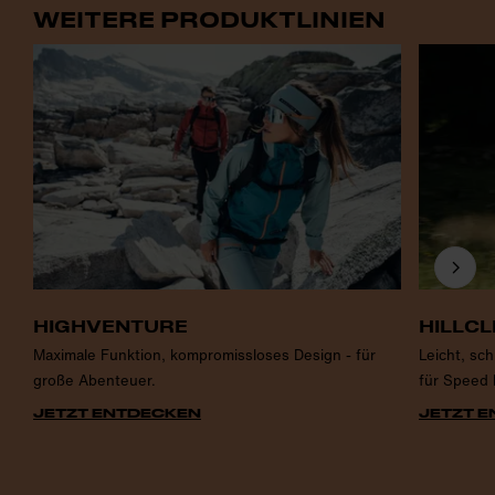
WEITERE PRODUKTLINIEN
HIGHVENTURE
HILLCL
Maximale Funktion, kompromissloses Design - für
Leicht, sc
große Abenteuer.
für Speed 
JETZT ENTDECKEN
JETZT 