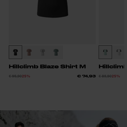
Hillclimb Blaze Shirt M
Hillclim
€ 99,90
25%
€ 89,90
25%
€ 74,93