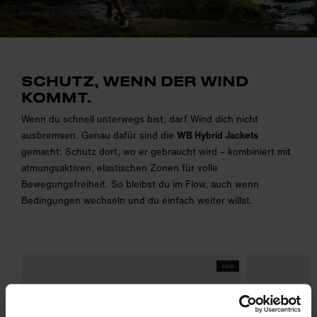
SCHUTZ, WENN DER WIND
KOMMT.
Wenn du schnell unterwegs bist, darf Wind dich nicht
ausbremsen. Genau dafür sind die
WB Hybrid Jackets
gemacht: Schutz dort, wo er gebraucht wird – kombiniert mit
atmungsaktiven, elastischen Zonen für volle
Bewegungsfreiheit. So bleibst du im Flow, auch wenn
Bedingungen wechseln und du einfach weiter willst.
SS26