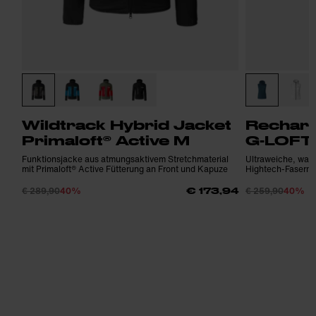
Wildtrack Hybrid Jacket
Recharg
Primaloft® Active M
G-LOFT
Funktionsjacke aus atmungsaktivem Stretchmaterial
Ultraweiche, war
mit Primaloft® Active Fütterung an Front und Kapuze
Hightech-Fasern
€ 289,90
40%
€ 259,90
40%
€ 173,94