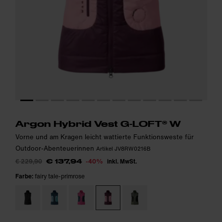
Das Model ist 169cm groß und trägt Größe S.
Das Model ist 169cm groß und trägt Größe S.
i
i
Argon Hybrid Vest G-LOFT® W
Vorne und am Kragen leicht wattierte Funktionsweste für
Outdoor-Abenteuerinnen
Artikel JV8RW0216B
€ 229,90
-40%
inkl. MwSt.
€ 137,94
Farbe:
fairy tale-primrose