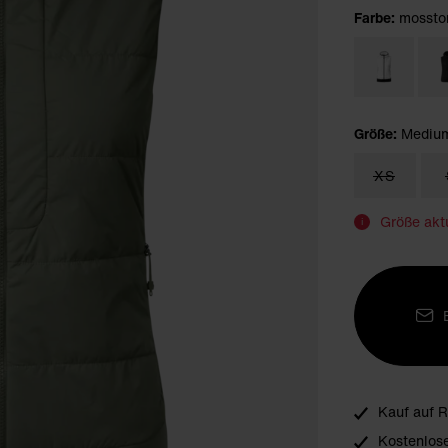
Farbe:
mossto
Größe:
Mediu
XS
Größe aktu
i
Kauf auf 
Kostenlos