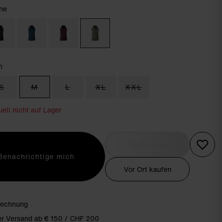
ne
m
S
M
L
XL
XXL
ell nicht auf Lager
Kaufe lokal
Benachrichtige mich
Vor Ort kaufen
Rechnung
er Versand ab € 150 / CHF 200