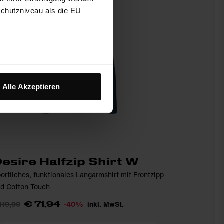
schutzniveau als die EU
Alle Akzeptieren
esire Halfzip Shirt W
ortliches, funktionales Langarmshirt mit Frontzipp
d Cotton Touch
119,90
-40%
inkl. MwSt.
€ 71,94