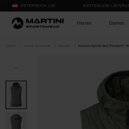
sr.Table Of Content
Vervollständige dein Outfit
Das könnte dir auch gefallen
ÖSTERREICH | DE
KOSTENLOSE LIEFERUN
Herren
Damen
Damen
Jacken & Westen
Westen
Horizon Hybrid Vest Primaloft® W