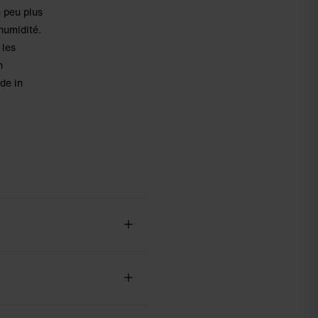
n peu plus
’humidité.
 les
n
de in