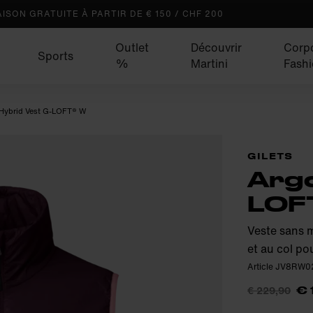
AISON GRATUITE À PARTIR DE € 150 / CHF 200
Outlet
Découvrir
Corp
Sports
%
Martini
Fash
Hybrid Vest G-LOFT® W
GILETS
Argo
LOF
Veste sans 
et au col pou
Article JV8RW
€ 229,90
€ 