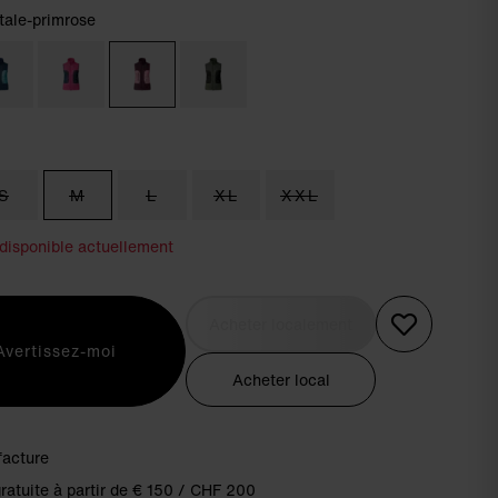
 tale-primrose
m
S
M
L
XL
XXL
 disponible actuellement
Acheter localement
Avertissez-moi
Acheter local
facture
gratuite à partir de € 150 / CHF 200