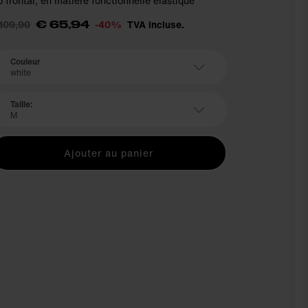
p frontal, en matière fonctionnelle élastique
109,90
-40%
TVA incluse.
€ 65,94
Couleur
white
Taille:
M
Ajouter au panier