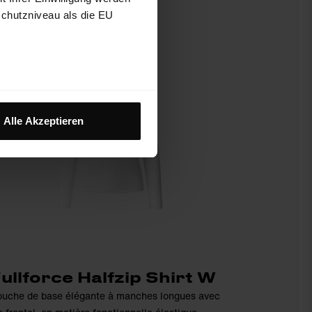
schutzniveau als die EU
Alle Akzeptieren
ullforce Halfzip Shirt W
uche de base élégante à manches longues avec