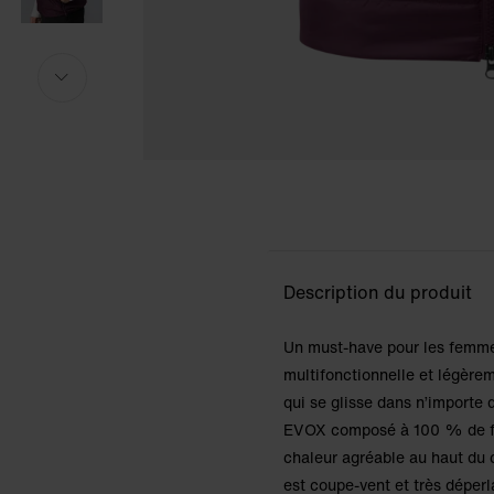
Le modèle mesure 169 cm et porte la taille S.
Le modèle mesure 169 cm et porte la taille S.
i
i
Description du produit
Un must-have pour les femmes
multifonctionnelle et légère
qui se glisse dans n’importe
EVOX composé à 100 % de fibr
chaleur agréable au haut du 
est coupe-vent et très déper