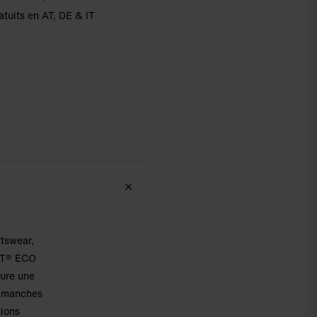
atuits en AT, DE & IT
rtswear,
OFT® ECO
cure une
ns manches
tions