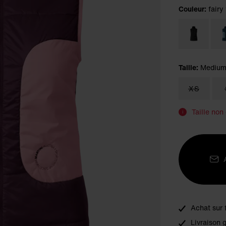
Couleur:
fairy
Taille:
Mediu
XS
Taille non
i
Achat sur 
Livraison 