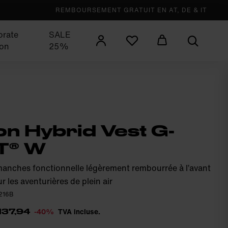
REMBOURSEMENT GRATUIT EN AT, DE & IT
orate
SALE
ion
25%
n Hybrid Vest G-
T® W
manches fonctionnelle légèrement rembourrée à l’avant
r les aventurières de plein air
0216B
-40%
TVA incluse.
137,94