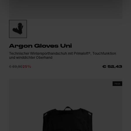
Argon Gloves Uni
Technischer Wintersporthandschuh mit Primaloft®, Touchfunktion
und winddichter Oberhand
€ 69,90
25%
€ 52,43
FW25