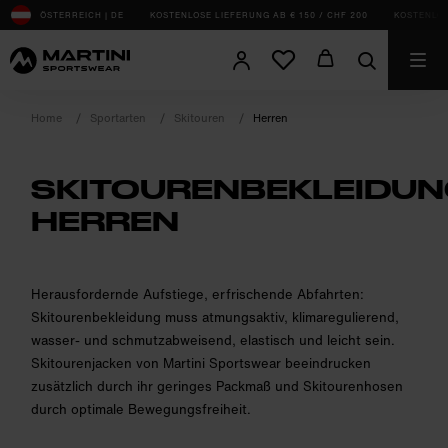
sr.Table Of Content
ÖSTERREICH | DE
KOSTENLOSE LIEFERUNG AB € 150 / CHF 200
KOSTENLOS
Home
Sportarten
Skitouren
Herren
SKITOURENBEKLEIDU
HERREN
product.sr-notice
Herausfordernde Aufstiege, erfrischende Abfahrten:
Skitourenbekleidung muss atmungsaktiv, klimaregulierend,
wasser- und schmutzabweisend, elastisch und leicht sein.
Skitourenjacken von Martini Sportswear beeindrucken
zusätzlich durch ihr geringes Packmaß und Skitourenhosen
durch optimale Bewegungsfreiheit.