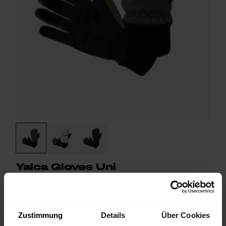
Yalca Gloves Uni
Technischer Wintersporthandschuh mit Primaloft®, Touchfunktion
und winddichter Oberhand
€ 89,90
25%
€ 67,43
Zustimmung
Details
Über Cookies