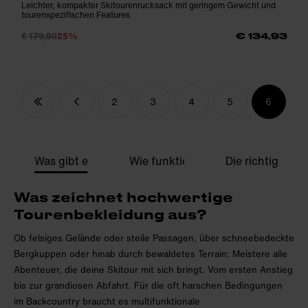
Leichter, kompakter Skitourenrucksack mit geringem Gewicht und
tourenspezifischen Features
€ 179,90
25%
€ 134,93
2
3
4
5
6
Was gibt es zu beachten?
Wie funktioniert Layering?
Die richtigen A
Was zeichnet hochwertige
Tourenbekleidung aus?
Ob felsiges Gelände oder steile Passagen, über schneebedeckte
Bergkuppen oder hinab durch bewaldetes Terrain: Meistere alle
Abenteuer, die deine Skitour mit sich bringt. Vom ersten Anstieg
bis zur grandiosen Abfahrt. Für die oft harschen Bedingungen
im Backcountry braucht es multifunktionale