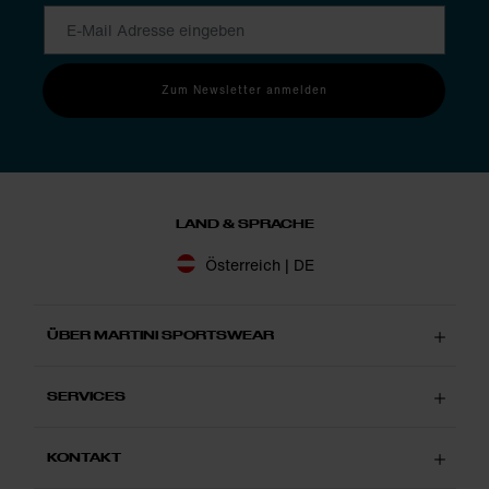
Mehrwege-Zip ganz wie du sie brauchst. So bleibst du im Fokus
und konzentrierst dich auf das Wichtigste: deine Liebe zum
Sport in der freien Natur.
Zum Newsletter anmelden
LAND & SPRACHE
Österreich | DE
ÜBER MARTINI SPORTSWEAR
SERVICES
KONTAKT