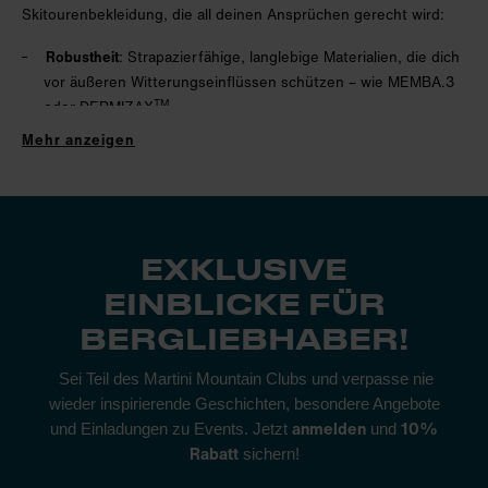
Skitourenbekleidung, die all deinen Ansprüchen gerecht wird:
Robustheit
: Strapazierfähige, langlebige Materialien, die dich
vor äußeren Witterungseinflüssen schützen – wie MEMBA.3
TM
oder
DERMIZAX
.
Mehr anzeigen
Elastizität
: Absolute Flexibilität bei jeder Bewegung – durch
Hightech-Stretchstoffe wie
POLARTECH POWER STRETCH
®,
Atmungsaktivität
: Rascher Feuchtigkeitstransport und
größtmögliche Dampfdurchlässigkeit – dank Innovationen wie
HIQ 4.0, UWEAR.SL1 oder HI.DRY.
EXKLUSIVE
Isolation
: Warm gefüttert und trotzdem ultraleicht und
EINBLICKE FÜR
platzsparend – das ermöglichen
G-LOFT
®,
PRIMALOFT
® und
BERGLIEBHABER!
Co.
Geradlinig, aber dennoch körpernah geschnitten, ausreichend
Sei Teil des Martini Mountain Clubs und verpasse nie
Spielraum im Schulter- und Brustbereich:
Skitourenbekleidung
wieder inspirierende Geschichten, besondere Angebote
für Herren
von Martini Sportswear sitzt
fast
wie eine zweite Haut
.
anmelden
10%
und Einladungen zu Events. Jetzt
und
Nichts flattert oder stört dich. Flexible Abschlüsse halten alles
Rabatt
sichern!
an seinem Platz. Und die Belüftung regulierst du mit dem