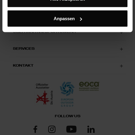
LAND & SPRACHE
Österreich | DE
Anpassen
ÜBER MARTINI SPORTSWEAR
SERVICES
KONTAKT
FOLLOW US