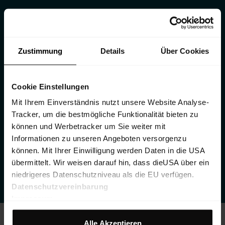
EXKLUSIVE
EINBLICKE FÜR
Zustimmung
BERGLIEBHABER!
Details
Über Cookies
Sei Teil des Martini Mountain Clubs und verpasse nie
wieder inspirierende Geschichten, besondere Angebote
Cookie Einstellungen
anmelden
10%
und Einladungen zu Events. Jetzt
und
Mit Ihrem Einverständnis nutzt unsere Website Analyse-
Rabatt
sichern!
Tracker, um die bestmögliche Funktionalität bieten zu
können und Werbetracker um Sie weiter mit
Informationen zu unseren Angeboten versorgenzu
können. Mit Ihrer Einwilligung werden Daten in die USA
übermittelt. Wir weisen darauf hin, dass dieUSA über ein
Zum Newsletter anmelden
niedrigeres Datenschutzniveau als die EU verfügen.
Datenschutzvereinbarung
Impressum
Alle Akzeptieren