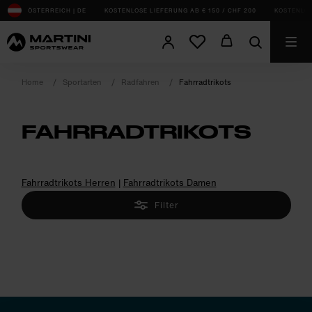
sr.Table Of Content
ÖSTERREICH | DE
KOSTENLOSE LIEFERUNG AB € 150 / CHF 200
KOSTENLOS
Home
Sportarten
Radfahren
Fahrradtrikots
FAHRRADTRIKOTS
product.sr-notice
Fahrradtrikots Herren
|
Fahrradtrikots Damen
Filter