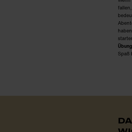
Wenn 
fallen
bedeut
Abente
haben
starte
Übung
Spaß 
DA
WI