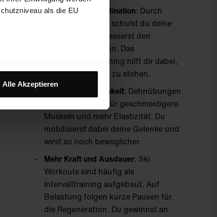
Verbesserte Koordination
: Durch
schutzniveau als die EU
gezielte Übungen schulst du deine
Balance und verbesserst den
Gleichgewichtssinn. Das
Koordinationstraining hilft dir dabei,
sicher auf den Ski zu stehen.
Alle Akzeptieren
Erhöhte Beweglichkeit
: Dehnübungen
sorgen nicht nur für geschmeidigere
Muskeln und mehr Elastizität. Du
mobilisierst dabei deine Gelenke und
wirst so noch beweglicher.
Mehr Kraft und Ausdauer
: Ski
Workouts sind häufig als
Intervalltraining aufgebaut. Auf
Belastung folgen kurze Pausen für
die Regeneration. Du gewinnst an