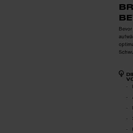
BR
BE
Bevor 
aufwä
optima
Schw
D
V