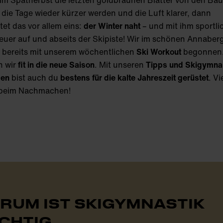
im Spätherbst die letzten goldbraunen Blätter von den B
, die Tage wieder kürzer werden und die Luft klarer, dann
et das vor allem eins:
der Winter naht
– und mit ihm sportli
uer auf und abseits der Skipiste! Wir im schönen Annaber
 bereits mit unserem wöchentlichen
Ski Workout
begonnen.
n wir
fit in die neue Saison
. Mit unseren
Tipps und Skigymna
en
bist auch du
bestens für die kalte Jahreszeit gerüstet
. Vi
beim Nachmachen!
RUM IST SKIGYMNASTIK
CHTIG