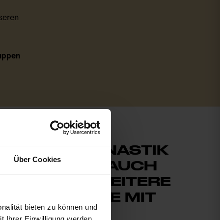
seren
uppen
SKIGYMNASTIK
Über Cookies
BRINGT AUCH
NOCH WEITERE
VORTEILE MIT
nalität bieten zu können und
SICH:
 Ihrer Einwilligung werden