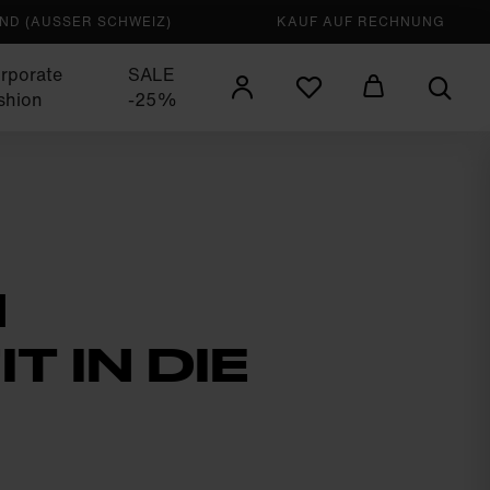
D (AUSSER SCHWEIZ)
KAUF AUF RECHNUNG
rporate
SALE
shion
-25%
N
T IN DIE