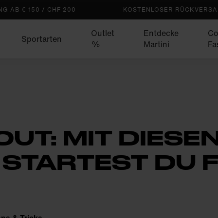
G AB € 150 / CHF 200
KOSTENLOSER RÜCKVERSAN
Outlet
Entdecke
Co
Sportarten
%
Martini
Fa
UT: MIT DIESE
TARTEST DU FI