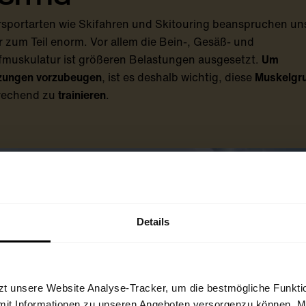
rsportarten wie Skifahren und Skitouring beanspruchen un
 zum Teil enorm. Vor allem die Bein-, Gesäß- und
muskulatur ist größeren Belastungen ausgesetzt.
Um
tzungen vorzubeugen
, ist es deshalb wichtig, diese
Muskelgr
rechend zu
trainieren
.
Details
zt unsere Website Analyse-Tracker, um die bestmögliche Funktio
mit Informationen zu unseren Angeboten versorgenzu können. Mit