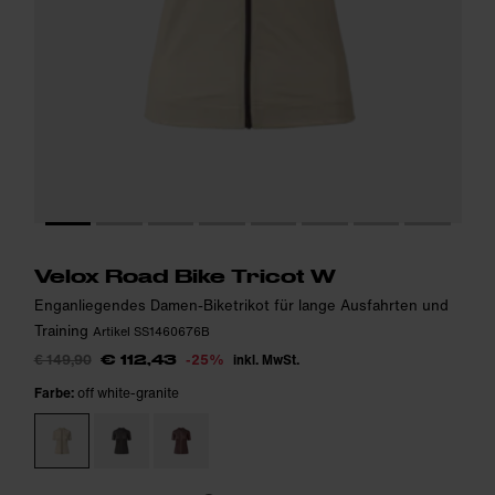
Das Model ist 175cm groß und trägt Größe S.
Das Model ist 175cm groß und trägt Größe S.
i
i
Velox Road Bike Tricot W
Enganliegendes Damen-Biketrikot für lange Ausfahrten und
Training
Artikel SS1460676B
€ 149,90
-25%
inkl. MwSt.
€ 112,43
Farbe:
off white-granite