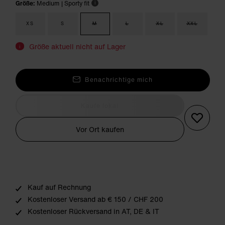
Größe:
Medium
| Sporty fit
i
XS
S
M
L
XL
XXL
Größe aktuell nicht auf Lager
i
Benachrichtige mich
Kaufe lokal
Vor Ort kaufen
Kauf auf Rechnung
Kostenloser Versand ab € 150 / CHF 200
Kostenloser Rückversand in AT, DE & IT