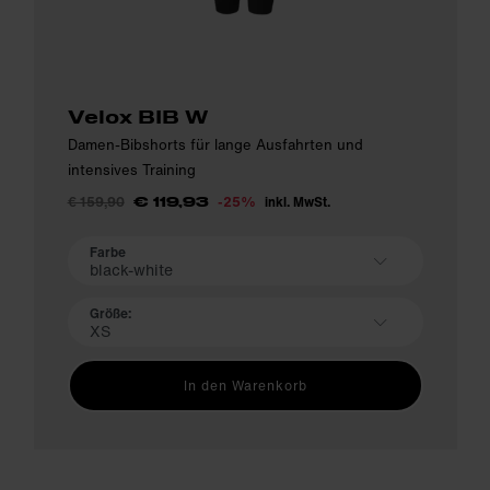
Velox BIB W
Damen-Bibshorts für lange Ausfahrten und
intensives Training
€ 159,90
-25%
inkl. MwSt.
€ 119,93
Farbe
black-white
Größe:
XS
In den Warenkorb