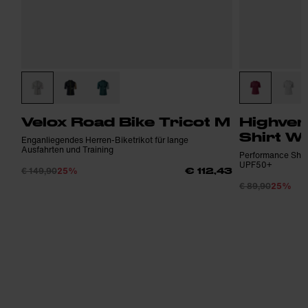
Velox Road Bike Tricot M
Highven
Shirt W
Enganliegendes Herren-Biketrikot für lange
Ausfahrten und Training
Performance Shir
UPF50+
€ 149,90
25%
€ 112,43
€ 89,90
25%