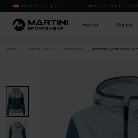
sr.Table Of Content
Vervollständige dein Outfit
Das könnte dir auch gefallen
ÖSTERREICH | DE
KOSTENLOSE LIEFERUN
Herren
Damen
Damen
Jacken & Westen
Hybridjacken
Trektech Hybrid Jacket G-L