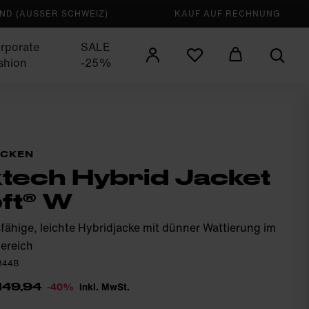
D (AUSSER SCHWEIZ)
KAUF AUF RECHNUNG
rporate
SALE
shion
-25%
ACKEN
tech Hybrid Jacket
ft® W
fähige, leichte Hybridjacke mit dünner Wattierung im
ereich
0344B
-40%
inkl. MwSt.
149,94