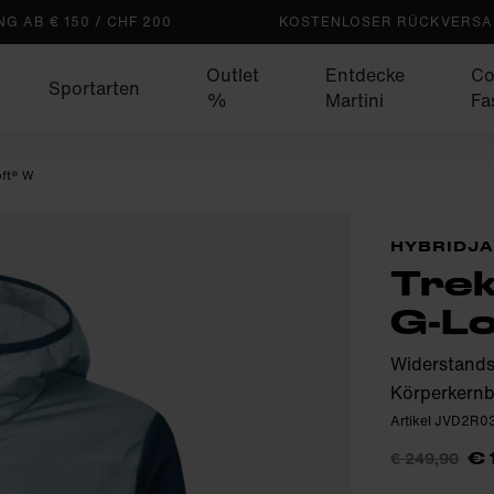
G AB € 150 / CHF 200
KOSTENLOSER RÜCKVERSAN
Outlet
Entdecke
Co
Sportarten
%
Martini
Fa
oft® W
HYBRIDJ
Trek
G-Lo
Widerstands
Körperkernb
Artikel JVD2R
€ 249,90
€ 