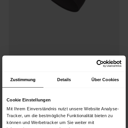
Zustimmung
Details
Über Cookies
Alpmate Headband M
Multifunktionales Stirnband mit hohem Klima- und Tragekomfort
Cookie Einstellungen
€ 25,90
25%
€ 19,43
Mit Ihrem Einverständnis nutzt unsere Website Analyse-
Tracker, um die bestmögliche Funktionalität bieten zu
können und Werbetracker um Sie weiter mit
SS26