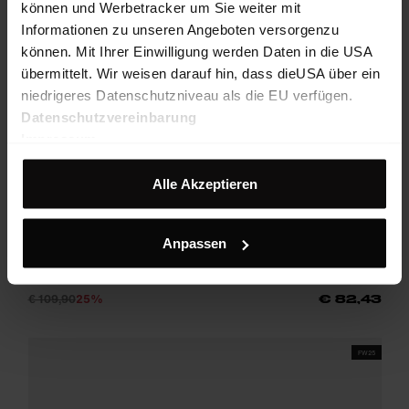
können und Werbetracker um Sie weiter mit
Informationen zu unseren Angeboten versorgenzu
können. Mit Ihrer Einwilligung werden Daten in die USA
übermittelt. Wir weisen darauf hin, dass dieUSA über ein
niedrigeres Datenschutzniveau als die EU verfügen.
Datenschutzvereinbarung
Impressum
Alle Akzeptieren
Horizon Halfzip Shirt W
Anpassen
Stylischer Langarm-Baselayer mit Frontzipp aus elastischem
Funktionsmaterial
€ 109,90
25%
€ 82,43
FW25