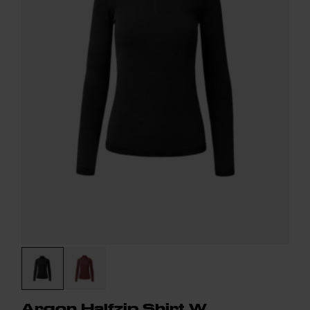
Argon Halfzip Shirt W