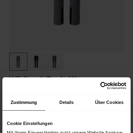
Wildtrack Pants W
Elastische Funktionshose mit winddichtem Frontbesatz zum
Langlaufen
€ 229,90
25%
€ 172,43
Zustimmung
Details
Über Cookies
FW25
Cookie Einstellungen
Mit Ihrem Einverständnis nutzt unsere Website Analyse-