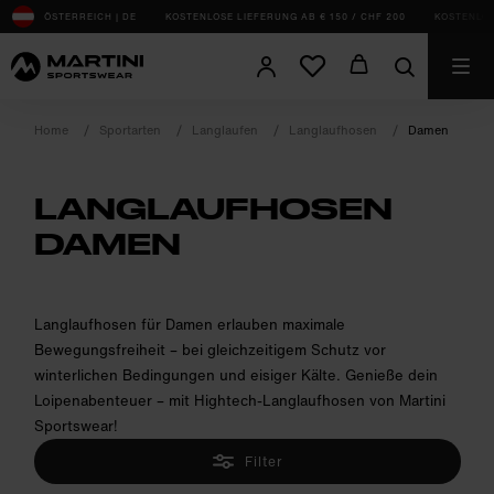
sr.Table Of Content
ÖSTERREICH | DE
KOSTENLOSE LIEFERUNG AB € 150 / CHF 200
KOSTENLOS
Home
Sportarten
Langlaufen
Langlaufhosen
Damen
LANGLAUFHOSEN
DAMEN
product.sr-notice
Langlaufhosen für Damen erlauben maximale
Bewegungsfreiheit – bei gleichzeitigem Schutz vor
winterlichen Bedingungen und eisiger Kälte. Genieße dein
Loipenabenteuer – mit Hightech-Langlaufhosen von Martini
Sportswear!
Filter