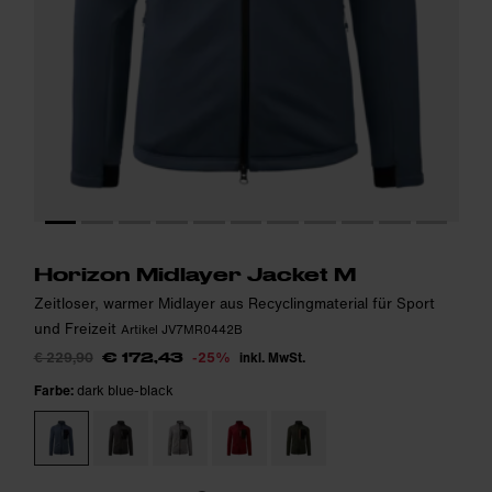
Das Model ist 184cm groß und trägt Größe M.
Das Model ist 184cm groß und trägt Größe M.
i
i
Horizon Midlayer Jacket M
Zeitloser, warmer Midlayer aus Recyclingmaterial für Sport
und Freizeit
Artikel JV7MR0442B
€ 229,90
-25%
inkl. MwSt.
€ 172,43
Farbe:
dark blue-black