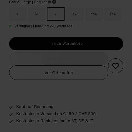
Größe:
Large
| Regular fit
i
S
M
L
XL
XXL
3XL
Verfügbar | Lieferung 2-3 Werktage
In den Warenkorb
Kaufe lokal
Vor Ort kaufen
Kauf auf Rechnung
Kostenloser Versand ab € 150 / CHF 200
Kostenloser Rückversand in AT, DE & IT