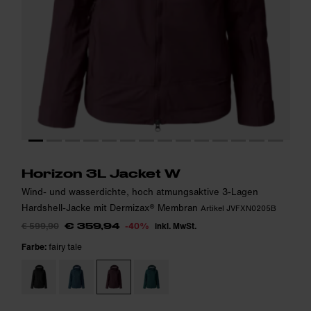
Das Model ist 184cm groß und trägt Größe S.
Das Model ist 184cm groß und trägt Größe S.
i
i
Horizon 3L Jacket W
Wind- und wasserdichte, hoch atmungsaktive 3-Lagen
Hardshell-Jacke mit Dermizax® Membran
Artikel JVFXN0205B
€ 599,90
-40%
inkl. MwSt.
€ 359,94
Farbe:
fairy tale