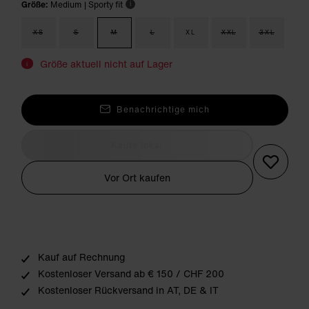
Größe:
Medium
| Sporty fit
i
XS
S
M
L
XL
XXL
3XL
Größe aktuell nicht auf Lager
i
Benachrichtige mich
Kaufe lokal
Vor Ort kaufen
Kauf auf Rechnung
Kostenloser Versand ab € 150 / CHF 200
Kostenloser Rückversand in AT, DE & IT