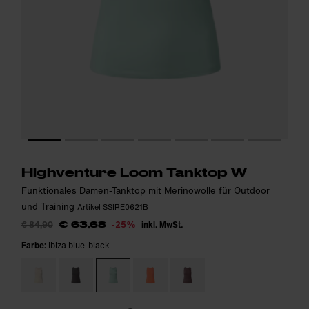
Das Model ist 173cm groß und trägt Größe S.
Das Model ist 173cm groß und trägt Größe S.
i
i
Highventure Loom Tanktop W
Funktionales Damen-Tanktop mit Merinowolle für Outdoor
und Training
Artikel SSIRE0621B
€ 84,90
-25%
inkl. MwSt.
€ 63,68
Farbe:
ibiza blue-black