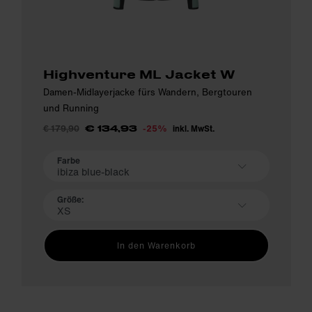
Highventure ML Jacket W
Damen-Midlayerjacke fürs Wandern, Bergtouren
und Running
€ 179,90
-25%
inkl. MwSt.
€ 134,93
Farbe
ibiza blue-black
Größe:
XS
In den Warenkorb