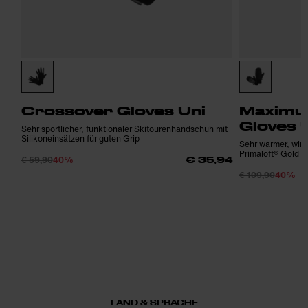
Crossover Gloves Uni
Maximu
Gloves 
Sehr sportlicher, funktionaler Skitourenhandschuh mit
Silikoneinsätzen für guten Grip
Sehr warmer, wind
Primaloft® Gold F
€ 59,90
40%
€ 35,94
€ 109,90
40%
LAND & SPRACHE